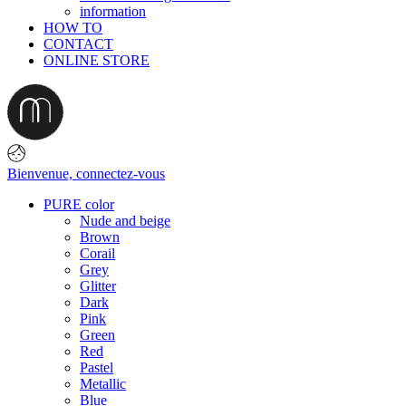
information
HOW TO
CONTACT
ONLINE STORE
Bienvenue,
connectez-vous
PURE color
Nude and beige
Brown
Corail
Grey
Glitter
Dark
Pink
Green
Red
Pastel
Metallic
Blue