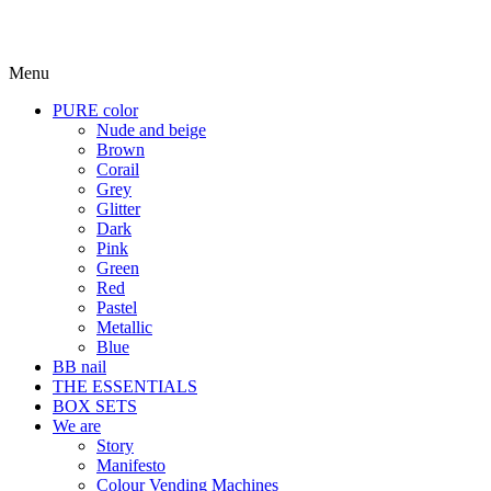
Menu
PURE color
Nude and beige
Brown
Corail
Grey
Glitter
Dark
Pink
Green
Red
Pastel
Metallic
Blue
BB nail
THE ESSENTIALS
BOX SETS
We are
Story
Manifesto
Colour Vending Machines