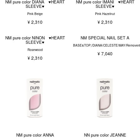
NM pure color DIANA ♥HEART
NM pure color IMANI ♥HEART
SLEEVE♥
SLEEVE♥
Pink Beige
Pink Hazelnut
¥ 2,310
¥ 2,310
NM pure color NINON ♥HEART
NM SPECIAL NAIL SET A
SLEEVE♥
BASE&TOP;/DIANA/CELESTE/MAY/Remover
Rosewood
¥ 7,040
¥ 2,310
NM pure color ANNA
NN pure color JEANNE