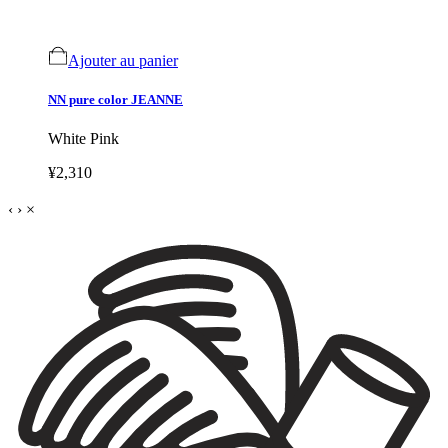
Ajouter au panier
NN pure color JEANNE
White Pink
¥2,310
‹
›
×