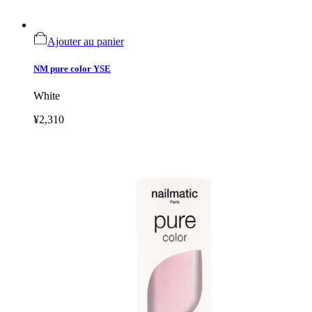
Ajouter au panier
NM pure color YSE
White
¥2,310