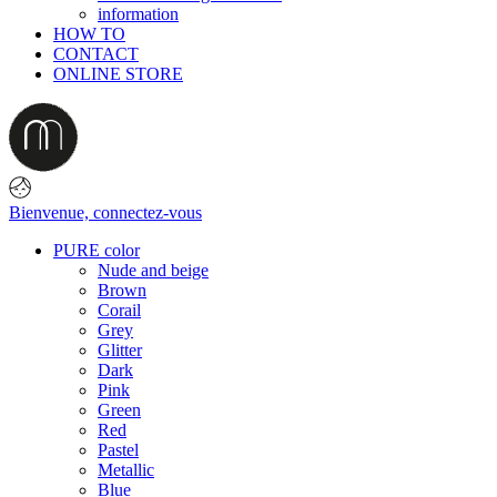
information
HOW TO
CONTACT
ONLINE STORE
Bienvenue,
connectez-vous
PURE color
Nude and beige
Brown
Corail
Grey
Glitter
Dark
Pink
Green
Red
Pastel
Metallic
Blue