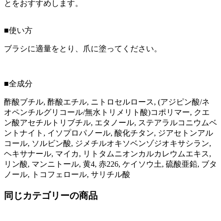
とをおすすめします。
■使い方
ブラシに適量をとり、爪に塗ってください。
■全成分
酢酸ブチル, 酢酸エチル, ニトロセルロース, (アジピン酸/ネ
オペンチルグリコール/無水トリメリト酸)コポリマー, クエ
ン酸アセチルトリブチル, エタノール, ステアラルコニウムベ
ントナイト, イソプロパノール, 酸化チタン, ジアセトンアル
コール, ソルビン酸, ジメチルオキソベンゾジオキサシラン,
ヘキサナール, マイカ, リトタムニオンカルカレウムエキス,
リン酸, マンニトール, 黄4, 赤226, ケイソウ土, 硫酸亜鉛, ブタ
ノール, トコフェロール, サリチル酸
同じカテゴリーの商品