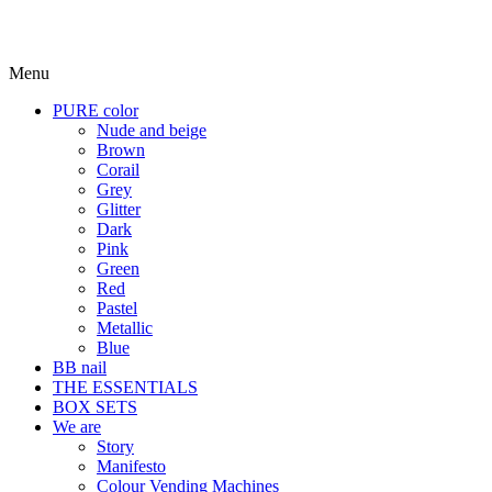
Menu
PURE color
Nude and beige
Brown
Corail
Grey
Glitter
Dark
Pink
Green
Red
Pastel
Metallic
Blue
BB nail
THE ESSENTIALS
BOX SETS
We are
Story
Manifesto
Colour Vending Machines