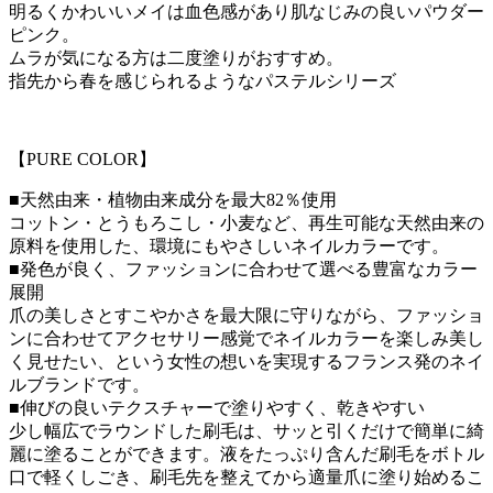
明るくかわいいメイは血色感があり肌なじみの良いパウダー
ピンク。
ムラが気になる方は二度塗りがおすすめ。
指先から春を感じられるようなパステルシリーズ
【PURE COLOR】
■天然由来・植物由来成分を最大82％使用
コットン・とうもろこし・小麦など、再生可能な天然由来の
原料を使用した、環境にもやさしいネイルカラーです。
■発色が良く、ファッションに合わせて選べる豊富なカラー
展開
爪の美しさとすこやかさを最大限に守りながら、ファッショ
ンに合わせてアクセサリー感覚でネイルカラーを楽しみ美し
く見せたい、という女性の想いを実現するフランス発のネイ
ルブランドです。
■伸びの良いテクスチャーで塗りやすく、乾きやすい
少し幅広でラウンドした刷毛は、サッと引くだけで簡単に綺
麗に塗ることができます。液をたっぷり含んだ刷毛をボトル
口で軽くしごき、刷毛先を整えてから適量爪に塗り始めるこ