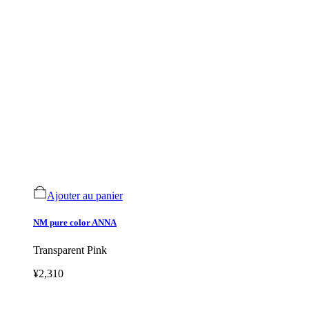
Ajouter au panier
NM pure color ANNA
Transparent Pink
¥2,310