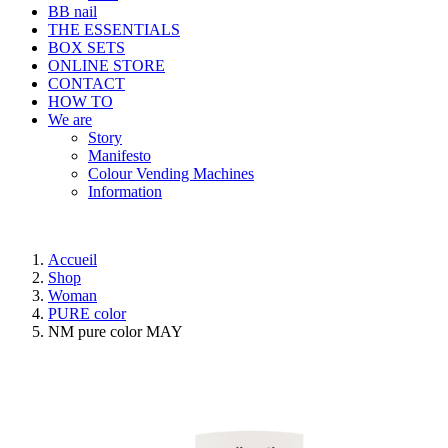
BB nail
THE ESSENTIALS
BOX SETS
ONLINE STORE
CONTACT
HOW TO
We are
Story
Manifesto
Colour Vending Machines
Information
Accueil
Shop
Woman
PURE color
NM pure color MAY