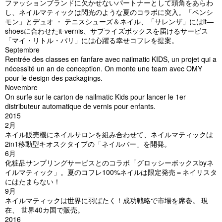
ファッションブランドに欠かせないパートナーとして頭角をあらわ
し、ネイルマティックは閃光のような夏のコラボに突入。「ベンシ
モン」とデュオ ・ テニスシューズ＆ネイル、「サレンザ」にはit—
shoesに合わせたit-vernis、サプライズボックスを届けるサービス
「マイ・リトル・パリ」には心躍る幸せコフレを提案。
Septembre
Rentrée des classes en fanfare avec nailmatic KIDS, un projet qui a
nécessité un an de conception. On monte une team avec OMY
pour le design des packagings.
Novembre
On surfe sur le carton de nailmatic Kids pour lancer le 1er
distributeur automatique de vernis pour enfants.
2015
2月
ネイル販売機にネイルサロンを組み合わせて、ネイルマティックは
2in1移動型キオスクタイプの「ネイルバー」を開発。
6月
化粧品サンプリングサービスとのコラボ「グロッシーボックスbyネ
イルマティック」。夏のコフレ100%ネイルは限定発売＝ネイリスタ
にはたまらない！
9月
ネイルマティックは世界に羽ばたく！成功戦略で市場を席巻。 現
在、 世界40カ国で販売。
2016