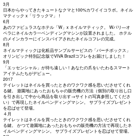
3月
日本からやってきたキュートなクマと100%カワイイコラボ。ネイル
マティック x「リラックマ」！
6月
あのファビュラスなホテル「W」x ネイルマティック。 Wパリ—オ
ペラにネイルカラ一ベンディングマシンが設置されました。 ホテル
のメインカラーにインスパイアされたネイルコフレの完成。
8月
ネイルマティックは化粧品サンプルサービスの「バーチボックス」
オリンピック特別記念版でVIVA Brazilコフレをお届けしました！
9月
「エッセンシャル」が待ち遠しい！あなたの爪をいたわるスマート
アイテムたちがデビュー。
2017
テイレットはネイルを買ったときのワクワク感を思いださせてくれ
る鍵。 遊園地にあったおもちゃの販売機の方法（個別の取り出し口
を引き出して中から商品を取り出す→サイトの写真参照してくださ
い）で再現したネイルベンディングマシン。 サプライズプレゼント
を忍ばせて登場。
４月
テイレットはネイルを買ったときのワクワク感を思いださせてくれ
る鍵。 かつて遊園地にあったおもちゃの販売機の方法で再現したネ
イルベンディングマシン。 サプライズプレゼントを忍ばせて登場。