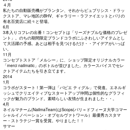
４月
私たちの自動販売機がプランタン、それからピュブリシス・ドラッ
クストア、マレ地区のBHV、ギャラリー・ラファイエットとパリの
有名百貨店に続々と登場。
6月
3本入りコフレの出番！コンセプトは「リーズナブルな価格のプレゼ
ント」。のちの期間限定ブランドコラボにふさわしいアイテムとし
て大活躍の予感。あとは相手を見つけるだけ・・アイデアがいっば
い。
11月
コンセプトストア「メルシー」に、ショップ限定オリジナルカラー
「merci nailmatic」のボトルが並びました。カラースパイスでセレ
クトアイテムたちを引き立てます。
2014
1月
コラボがスタート！第一弾は「パピエ ティグル」で発進。エネルギ
ッシュでクリエイティブなスタートアップ仲間は個性的なグラフィ
ックが魅力のブランド。素晴らしい友情が生まれました・・。
4月
ネイルマチーム(NailmaTeam)はScops(パリ＝ドフィーヌ大学コマー
シャルイノベーション・オブセルヴァトワール）最優秀カスタマ
ー・ストラテジ一賞を受賞。やりました！！
サマー