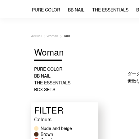
PURE COLOR
BB NAIL
THE ESSENTIALS
B
Accueil
Woman
Dark
Woman
PURE COLOR
ダー
BB NAIL
素敵
THE ESSENTIALS
BOX SETS
FILTER
Colours
Nude and beige
Brown