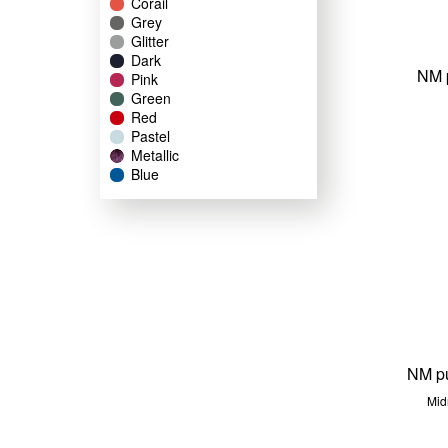
Corail
Grey
Glitter
Dark
NM 
Pink
Green
Red
Pastel
Metallic
Blue
NM p
Mid