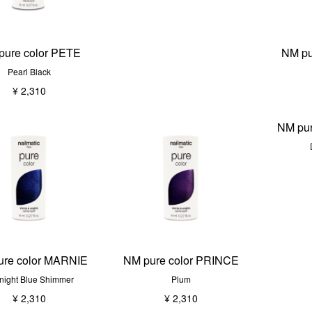
pure color PETE
NM pu
Pearl Black
¥ 2,310
NM pu
ure color MARNIE
NM pure color PRINCE
night Blue Shimmer
Plum
¥ 2,310
¥ 2,310