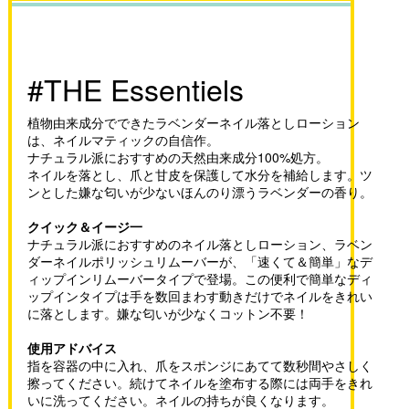
#THE Essentiels
植物由来成分でできたラベンダーネイル落としローション
は、ネイルマティックの自信作。
ナチュラル派におすすめの天然由来成分100%処方。
ネイルを落とし、爪と甘皮を保護して水分を補給します。ツ
ンとした嫌な匂いが少ないほんのり漂うラベンダーの香り。
クイック＆イージ一
ナチュラル派におすすめのネイル落としローション、ラベン
ダーネイルポリッシュリムーバーが、「速くて＆簡単」なデ
ィップインリムーバータイプで登場。この便利で簡単なディ
ップインタイプは手を数回まわす動きだけでネイルをきれい
に落とします。嫌な匂いが少なくコットン不要！
使用アドバイス
指を容器の中に入れ、爪をスポンジにあてて数秒間やさしく
擦ってください。続けてネイルを塗布する際には両手をきれ
いに洗ってください。ネイルの持ちが良くなります。