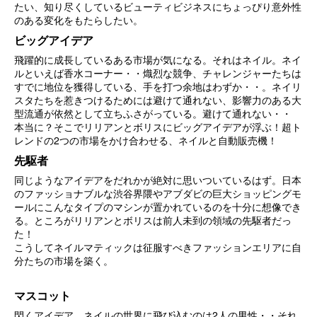
たい、知り尽くしているビューティビジネスにちょっぴり意外性
のある変化をもたらしたい。
ビッグアイデア
飛躍的に成長しているある市場が気になる。それはネイル。ネイ
ルといえば香水コーナー・・熾烈な競争、チャレンジャーたちは
すでに地位を獲得している、手を打つ余地はわずか・・。ネイリ
スタたちを惹きつけるためには避けて通れない、影響力のある大
型流通が依然として立ちふさがっている。避けて通れない・・
本当に？そこでリリアンとボリスにビッグアイデアが浮ぶ！超ト
レンドの2つの市場をかけ合わせる、ネイルと自動販売機！
先駆者
同じようなアイデアをだれかが絶対に思いついているはず。日本
のファッショナブルな渋谷界隈やアブダビの巨大ショッピングモ
ールにこんなタイプのマシンが置かれているのを十分に想像でき
る。ところがリリアンとボリスは前人未到の領域の先駆者だっ
た！
こうしてネイルマティックは征服すべきファッションエリアに自
分たちの市場を築く。
マスコット
閃くアイデア。ネイルの世界に飛び込むのは2人の男性・・それ