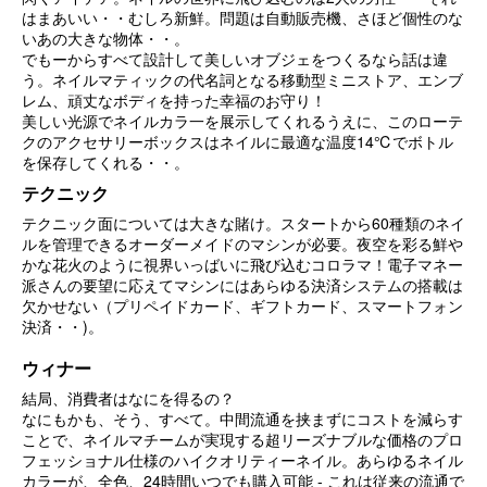
はまあいい・・むしろ新鮮。問題は自動販売機、さほど個性のな
いあの大きな物体・・。
でもーからすべて設計して美しいオブジェをつくるなら話は違
う。ネイルマティックの代名詞となる移動型ミニストア、エンブ
レム、頑丈なボディを持った幸福のお守り！
美しい光源でネイルカラ一を展示してくれるうえに、このローテ
クのアクセサリーボックスはネイルに最適な温度14℃でボトル
を保存してくれる・・。
テクニック
テクニック面については大きな賭け。スタートから60種類のネイ
ルを管理できるオーダーメイドのマシンが必要。夜空を彩る鮮や
かな花火のように視界いっばいに飛び込むコロラマ！電子マネー
派さんの要望に応えてマシンにはあらゆる決済システムの搭載は
欠かせない（プリペイドカード、ギフトカード、スマートフォン
決済・・)。
ウィナー
結局、消費者はなにを得るの？
なにもかも、そう、すべて。中間流通を挟まずにコストを減らす
ことで、ネイルマチームが実現する超リーズナブルな価格のプロ
フェッショナル仕様のハイクオリティーネイル。あらゆるネイル
カラーが、全色、24時間いつでも購入可能 - これは従来の流通で