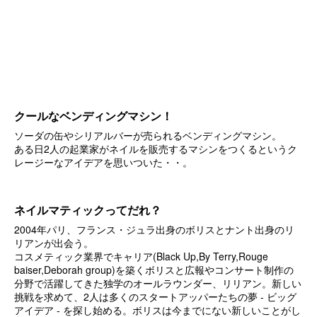
クールなベンディングマシン！
ソーダの缶やシリアルバーが売られるベンディングマシン。
ある日2人の起業家がネイルを販売するマシンをつくるというク
レージーなアイデアを思いついた・・。
ネイルマティックってだれ？
2004年パリ、フランス・ジュラ出身のボリスとナント出身のリ
リアンが出会う。
コスメティック業界でキャリア(Black Up,By Terry,Rouge
baiser,Deborah group)を築くボリスと広報やコンサート制作の
分野で活躍してきた独学のオールラウンダー、リリアン。新しい
挑戦を求めて、2人は多くのスタートアッパーたちの夢 - ビッグ
アイデア - を探し始める。ボリスは今までにない新しいことがし