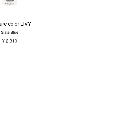
re color LIVY
Slate Blue
¥ 2,310