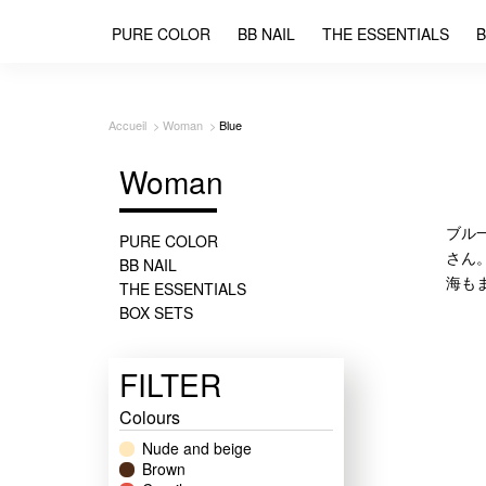
PURE COLOR
BB NAIL
THE ESSENTIALS
B
Accueil
Woman
Blue
Woman
ブル
PURE COLOR
さん
BB NAIL
海も
THE ESSENTIALS
BOX SETS
FILTER
Colours
Nude and beige
Brown