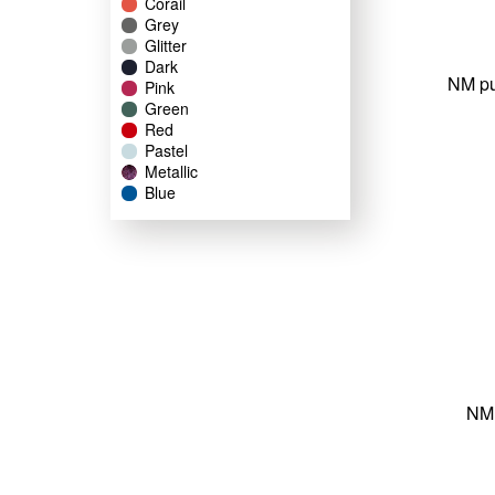
Corail
Grey
Glitter
Dark
NM pu
Pink
Green
Red
Pastel
Metallic
Blue
NM 