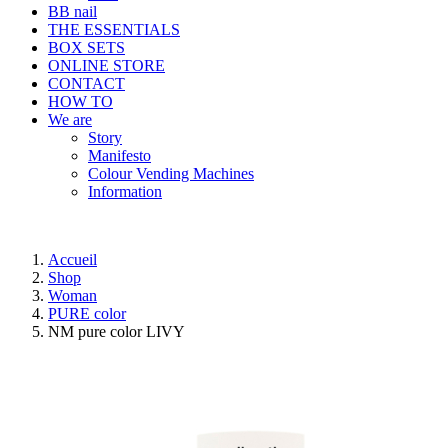
BB nail
THE ESSENTIALS
BOX SETS
ONLINE STORE
CONTACT
HOW TO
We are
Story
Manifesto
Colour Vending Machines
Information
Accueil
Shop
Woman
PURE color
NM pure color LIVY