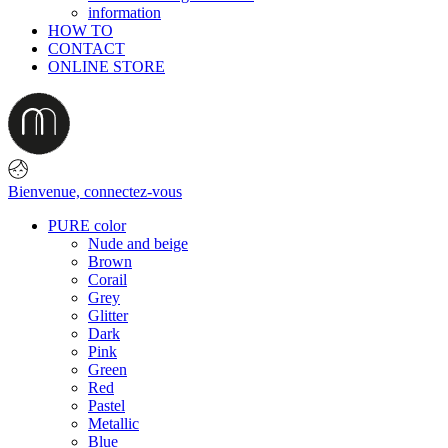
information
HOW TO
CONTACT
ONLINE STORE
Bienvenue,
connectez-vous
PURE color
Nude and beige
Brown
Corail
Grey
Glitter
Dark
Pink
Green
Red
Pastel
Metallic
Blue