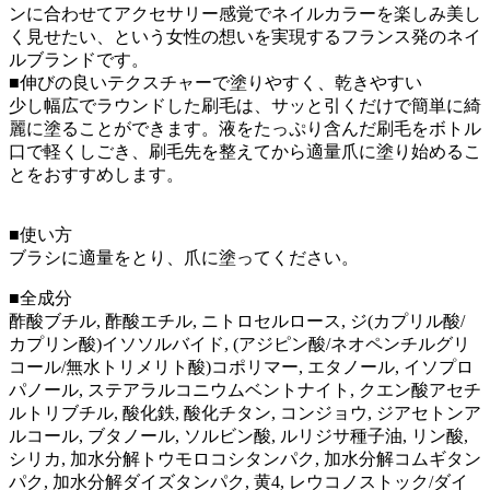
ンに合わせてアクセサリー感覚でネイルカラーを楽しみ美し
く見せたい、という女性の想いを実現するフランス発のネイ
ルブランドです。
■伸びの良いテクスチャーで塗りやすく、乾きやすい
少し幅広でラウンドした刷毛は、サッと引くだけで簡単に綺
麗に塗ることができます。液をたっぷり含んだ刷毛をボトル
口で軽くしごき、刷毛先を整えてから適量爪に塗り始めるこ
とをおすすめします。
■使い方
ブラシに適量をとり、爪に塗ってください。
■全成分
酢酸ブチル, 酢酸エチル, ニトロセルロース, ジ(カプリル酸/
カプリン酸)イソソルバイド, (アジピン酸/ネオペンチルグリ
コール/無水トリメリト酸)コポリマー, エタノール, イソプロ
パノール, ステアラルコニウムベントナイト, クエン酸アセチ
ルトリブチル, 酸化鉄, 酸化チタン, コンジョウ, ジアセトンア
ルコール, ブタノール, ソルビン酸, ルリジサ種子油, リン酸,
シリカ, 加水分解トウモロコシタンパク, 加水分解コムギタン
パク, 加水分解ダイズタンパク, 黄4, レウコノストック/ダイ