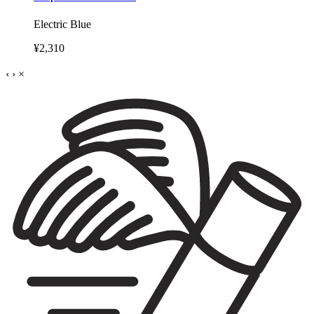
Electric Blue
¥2,310
‹
›
×