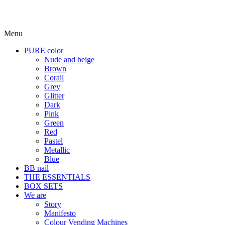
Menu
PURE color
Nude and beige
Brown
Corail
Grey
Glitter
Dark
Pink
Green
Red
Pastel
Metallic
Blue
BB nail
THE ESSENTIALS
BOX SETS
We are
Story
Manifesto
Colour Vending Machines