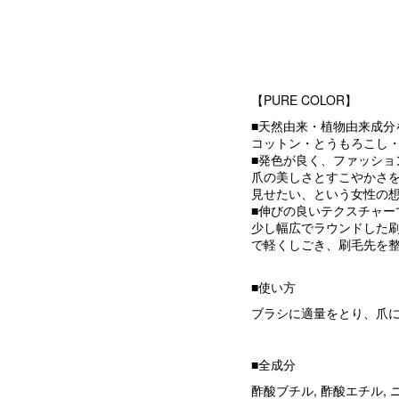
【PURE COLOR】
■天然由来・植物由来成分
コットン・とうもろこし
■発色が良く、ファッショ
爪の美しさとすこやかさ
見せたい、という女性の
■伸びの良いテクスチャー
少し幅広でラウンドした
で軽くしごき、刷毛先を
■使い方
ブラシに適量をとり、爪
■全成分
酢酸ブチル, 酢酸エチル,