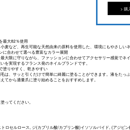
購
を最大82％使用
・小麦など、再生可能な天然由来の原料を使用した、環境にもやさしい
ンに合わせて選べる豊富なカラー展開
を最大限に守りながら、ファッションに合わせてアクセサリー感覚でネ
想いを実現するフランス発のネイルブランドです。
で塗りやすく、乾きやすい
刷毛は、サッと引くだけで簡単に綺麗に塗ることができます。液をたっ
整えてから適量爪に塗り始めることをおすすめします。
に塗ってください。
 ニトロセルロース, ジ(カプリル酸/カプリン酸)イソソルバイド, (アジピ