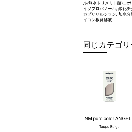
ル/無水トリメリト酸)コポ
イソプロパノール, 酸化チタ
カプリリルシラン, 加水分
イコン根発酵液
同じカテゴリ
NM pure color ANGE
Taupe Beige