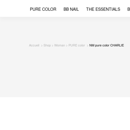
PURE COLOR
BB NAIL
THE ESSENTIALS
B
Accueil
Shop
Woman
PURE color
NM pure color CHARLIE