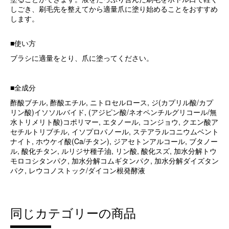
しごき、刷毛先を整えてから適量爪に塗り始めることをおすすめ
します。
■使い方
ブラシに適量をとり、爪に塗ってください。
■全成分
酢酸ブチル, 酢酸エチル, ニトロセルロース, ジ(カプリル酸/カプ
リン酸)イソソルバイド, (アジピン酸/ネオペンチルグリコール/無
水トリメリト酸)コポリマー, エタノール, コンジョウ, クエン酸ア
セチルトリブチル, イソプロパノール, ステアラルコニウムベント
ナイト, ホウケイ酸(Ca/チタン), ジアセトンアルコール, ブタノー
ル, 酸化チタン, ルリジサ種子油, リン酸, 酸化スズ, 加水分解トウ
モロコシタンパク, 加水分解コムギタンパク, 加水分解ダイズタン
パク, レウコノストック/ダイコン根発酵液
同じカテゴリーの商品