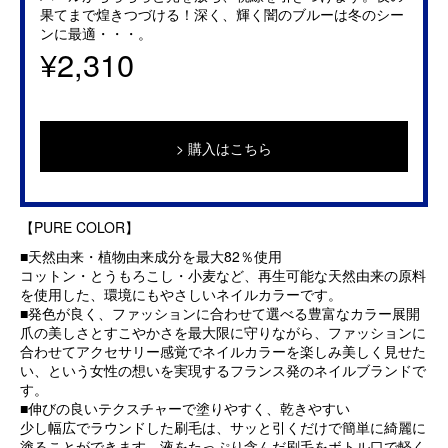
果てまで煌きつづける！深く、輝く闇のブルーは冬のシー
ンに最適・・・。
¥2,310
購入はこちら
【PURE COLOR】
■天然由来・植物由来成分を最大82％使用
コットン・とうもろこし・小麦など、再生可能な天然由来の原料
を使用した、環境にもやさしいネイルカラーです。
■発色が良く、ファッションに合わせて選べる豊富なカラー展開
爪の美しさとすこやかさを最大限に守りながら、ファッションに
合わせてアクセサリー感覚でネイルカラーを楽しみ美しく見せた
い、という女性の想いを実現するフランス発のネイルブランドで
す。
■伸びの良いテクスチャーで塗りやすく、乾きやすい
少し幅広でラウンドした刷毛は、サッと引くだけで簡単に綺麗に
塗ることができます。液をたっぷり含んだ刷毛をボトル口で軽く