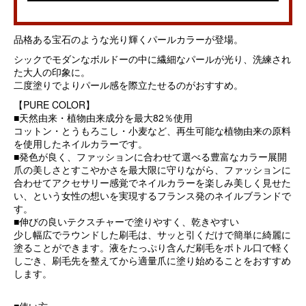
品格ある宝石のような光り輝くパールカラーが登場。
シックでモダンなボルドーの中に繊細なパールが光り、洗練され
た大人の印象に。
二度塗りでよりパール感を際立たせるのがおすすめ。
【PURE COLOR】
■天然由来・植物由来成分を最大82％使用
コットン・とうもろこし・小麦など、再生可能な植物由来の原料
を使用したネイルカラーです。
■発色が良く、ファッションに合わせて選べる豊富なカラー展開
爪の美しさとすこやかさを最大限に守りながら、ファッションに
合わせてアクセサリー感覚でネイルカラーを楽しみ美しく見せた
い、という女性の想いを実現するフランス発のネイルブランドで
す。
■伸びの良いテクスチャーで塗りやすく、乾きやすい
少し幅広でラウンドした刷毛は、サッと引くだけで簡単に綺麗に
塗ることができます。液をたっぷり含んだ刷毛をボトル口で軽く
しごき、刷毛先を整えてから適量爪に塗り始めることをおすすめ
します。