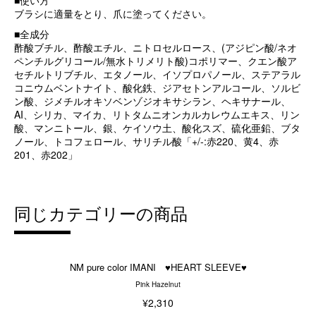
■使い方
ブラシに適量をとり、爪に塗ってください。
■全成分
酢酸ブチル、酢酸エチル、ニトロセルロース、(アジピン酸/ネオ
ペンチルグリコール/無水トリメリト酸)コポリマー、クエン酸ア
セチルトリブチル、エタノール、イソプロパノール、ステアラル
コニウムベントナイト、酸化鉄、ジアセトンアルコール、ソルビ
ン酸、ジメチルオキソベンゾジオキサシラン、ヘキサナール、
AI、シリカ、マイカ、リトタムニオンカルカレウムエキス、リン
酸、マンニトール、銀、ケイソウ土、酸化スズ、硫化亜鉛、ブタ
ノール、トコフェロール、サリチル酸「+/-:赤220、黄4、赤
201、赤202」
同じカテゴリーの商品
NM pure color IMANI ♥HEART SLEEVE♥
Pink Hazelnut
¥2,310