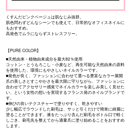
くすんだピンクベージュは肌なじみ抜群。
肌色問わずどんなシーンでも使えて、日常的なオフィスネイルに
もおすすめ。
高発色でムラにならずストレスフリー。
【PURE COLOR】
■天然由来・植物由来成分を最大82％使用
コットン・とうもろこし・小麦など、再生可能な天然由来の原料
を使用した、環境にもやさしいネイルカラーです。
■発色が良く、ファッションに合わせて選べる豊富なカラー展開
爪の美しさとすこやかさを最大限に守りながら、ファッションに
合わせてアクセサリー感覚でネイルカラーを楽しみ美しく見せた
い、という女性の想いを実現するフランス発のネイルブランドで
す。
■伸びの良いテクスチャーで塗りやすく、乾きやすい
少し幅広でラウンドした刷毛は、サッと引くだけで簡単に綺麗に
塗ることができます。液をたっぷり含んだ刷毛をボトル口で軽く
しごき、刷毛先を整えてから適量爪に塗り始めることをおすすめ
します。