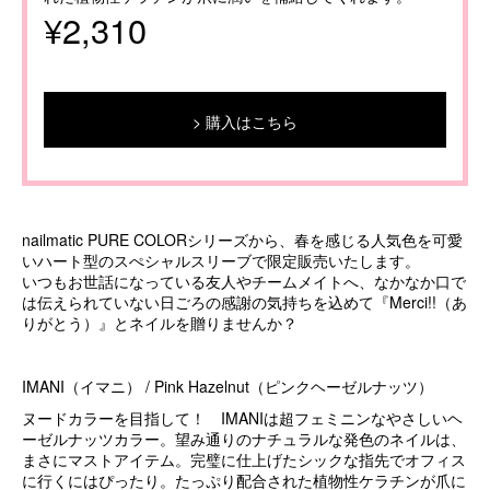
¥2,310
購入はこちら
nailmatic PURE COLORシリーズから、春を感じる人気色を可愛
いハート型のスぺシャルスリーブで限定販売いたします。
いつもお世話になっている友人やチームメイトへ、なかなか口で
は伝えられていない日ごろの感謝の気持ちを込めて『Merci!!（あ
りがとう）』とネイルを贈りませんか？
IMANI（イマニ） / Pink Hazelnut（ピンクヘーゼルナッツ）
ヌードカラーを目指して！ IMANIは超フェミニンなやさしいヘ
ーゼルナッツカラー。望み通りのナチュラルな発色のネイルは、
まさにマストアイテム。完璧に仕上げたシックな指先でオフィス
に行くにはぴったり。たっぷり配合された植物性ケラチンが爪に