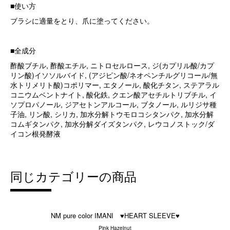
■使い方
ブラシに適量をとり、爪に塗ってください。
■全成分
酢酸ブチル, 酢酸エチル, ニトロセルロース, ジ(カプリル酸/カプ
リン酸)イソソルバイド, (アジピン酸/ネオペンチルグリコール/無
水トリメリト酸)コポリマー, エタノール, 酸化チタン, ステアラル
コニウムベントナイト, 酸化鉄, クエン酸アセチルトリブチル, イ
ソプロパノール, ジアセトンアルコール, ブタノール, ルリジサ種
子油, リン酸, シリカ, 加水分解トウモロコシタンパク, 加水分解
コムギタンパク, 加水分解ダイズタンパク, レウコノストック/ダ
イコン根発酵液
同じカテゴリーの商品
NM pure color IMANI ♥HEART SLEEVE♥
Pink Hazelnut