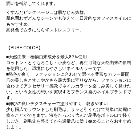
潤いを補給してくれます。
くすんだピンクベージュは肌なじみ抜群。
肌色問わずどんなシーンでも使えて、日常的なオフィスネイルに
もおすすめ。
高発色でムラにならずストレスフリー。
【PURE COLOR】
■天然由来・植物由来成分を最大82％使用
コットン・とうもろこし・小麦など、再生可能な天然由来の原料
を使用した、環境にもやさしいネイルカラーです。
■発色が良く、ファッションに合わせて選べる豊富なカラー展開
爪の美しさとすこやかさを最大限に守りながら、ファッションに
合わせてアクセサリー感覚でネイルカラーを楽しみ美しく見せた
い、という女性の想いを実現するフランス発のネイルブランドで
す。
■伸びの良いテクスチャーで塗りやすく、乾きやすい
少し幅広でラウンドした刷毛は、サッと引くだけで簡単に綺麗に
塗ることができます。液をたっぷり含んだ刷毛をボトル口で軽く
しごき、刷毛先を整えてから適量爪に塗り始めることをおすすめ
します。