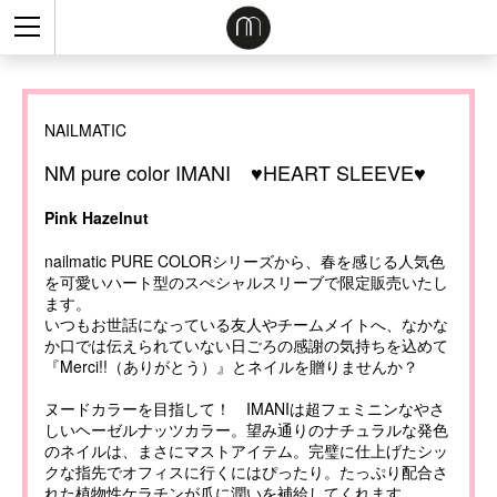
NAILMATIC
NM pure color IMANI ♥HEART SLEEVE♥
Pink Hazelnut
nailmatic PURE COLORシリーズから、春を感じる人気色
を可愛いハート型のスぺシャルスリーブで限定販売いたし
ます。
いつもお世話になっている友人やチームメイトへ、なかな
か口では伝えられていない日ごろの感謝の気持ちを込めて
『Merci!!（ありがとう）』とネイルを贈りませんか？
ヌードカラーを目指して！ IMANIは超フェミニンなやさ
しいヘーゼルナッツカラー。望み通りのナチュラルな発色
のネイルは、まさにマストアイテム。完璧に仕上げたシッ
クな指先でオフィスに行くにはぴったり。たっぷり配合さ
れた植物性ケラチンが爪に潤いを補給してくれます。