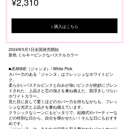
¥2,310
購入はこちら
2024年5月1日全国発売開始
新色 ミルキーピンクなパステルカラー
■JEANNE（ジャンヌ）/ White Pink
カバー力のある「ジャンヌ」はフレッシュなホワイトピン
ク。
柔らかいパステルピンクと白みが強いピンクが絶妙にブレン
ドされた、上品さと芯の強さを兼ね備えた、肌浮きしづらい
ホワイトカラー。
見た目に反して驚くほどのカバー力を持ちながらも、フレッ
シュな光沢と上品さを兼ね備えています。
クラシックなシーンにもピッタリで、結婚式やパーティーな
どの特別な日から、自分を輝かせたい！そんな日にもおすす
めです。
「ジャンヌ」は、あなたの日常を彩る華やかなパートナーに