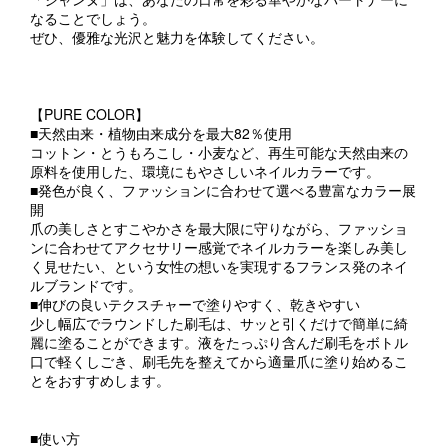
なることでしょう。
ぜひ、優雅な光沢と魅力を体験してください。
【PURE COLOR】
■天然由来・植物由来成分を最大82％使用
コットン・とうもろこし・小麦など、再生可能な天然由来の
原料を使用した、環境にもやさしいネイルカラーです。
■発色が良く、ファッションに合わせて選べる豊富なカラー展
開
爪の美しさとすこやかさを最大限に守りながら、ファッショ
ンに合わせてアクセサリー感覚でネイルカラーを楽しみ美し
く見せたい、という女性の想いを実現するフランス発のネイ
ルブランドです。
■伸びの良いテクスチャーで塗りやすく、乾きやすい
少し幅広でラウンドした刷毛は、サッと引くだけで簡単に綺
麗に塗ることができます。液をたっぷり含んだ刷毛をボトル
口で軽くしごき、刷毛先を整えてから適量爪に塗り始めるこ
とをおすすめします。
■使い方