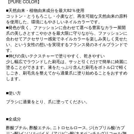
【PURE COLOR】
■天然由来・植物由来成分を最大82％使用
コットン・とうもろこし・小麦など、再生可能な天然由来の原料
を使用した、環境にもやさしいネイルカラーです。
■発色が良く、ファッションに合わせて選べる豊富なカラー展開
爪の美しさとすこやかさを最大限に守りながら、ファッションに
合わせてアクセサリー感覚でネイルカラーを楽しみ美しく見せた
い、という女性の想いを実現するフランス発のネイルブランドで
す。
■伸びの良いテクスチャーで塗りやすく、乾きやすい
少し幅広でラウンドした刷毛は、サッと引くだけで簡単に綺麗に
塗ることができます。液をたっぷり含んだ刷毛をボトル口で軽く
しごき、刷毛先を整えてから適量爪に塗り始めることをおすすめ
します。
■使い方
ブラシに適量をとり、爪に塗ってください。
■全成分
酢酸ブチル, 酢酸エチル, ニトロセルロース, ジ(カプリル酸/カプ
リン酸)イソソルバイド, (アジピン酸/ネオペンチルグリコール/無