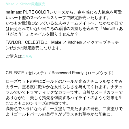
Make ↗ Kitchen限定販売
nailmatic PURE COLORシリーズから、春を感じる人気色を可愛
いハート型のスぺシャルスリーブで限定販売いたします。
いつもお世話になっている友人やチームメイトへ、なかなか口で
は伝えられていない日ごろの感謝の気持ちを込めて『Merci!!（あ
りがとう）』とネイルを贈りませんか？
TAYLOR、CELESTEは、Make ↗ Kitchen(メイクアップキッチ
ン)だけの限定販売になります。
ご購入は
こちら
CELESTE（セレステ） / Rosewood Pearly（ローズウッド）
ローズウッドの中にゴールドのパールが光るナチュラルなくすみ
カラー。塗る度に艶やかな女性らしさを与えてくれます。ナチュ
ラルでいてドラマティックなカラーです。自然なヌードカラーで
ありながら、美しく指先を強調するハイライトのような効果を生
むこともこのシリーズの特徴です。
高発色でムラにならず、一度塗りで見たままの発色、二度塗りで
よりゴールドパールの奥行きがプラスされ華やかな印象に。