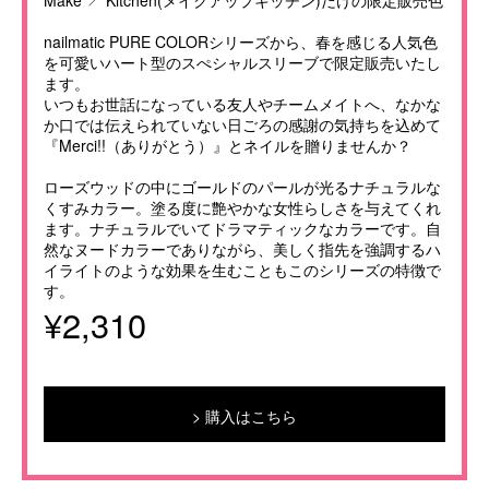
Make ↗ Kitchen(メイクアップキッチン)だけの限定販売色
nailmatic PURE COLORシリーズから、春を感じる人気色
を可愛いハート型のスぺシャルスリーブで限定販売いたし
ます。
いつもお世話になっている友人やチームメイトへ、なかな
か口では伝えられていない日ごろの感謝の気持ちを込めて
『Merci!!（ありがとう）』とネイルを贈りませんか？
ローズウッドの中にゴールドのパールが光るナチュラルな
くすみカラー。塗る度に艶やかな女性らしさを与えてくれ
ます。ナチュラルでいてドラマティックなカラーです。自
然なヌードカラーでありながら、美しく指先を強調するハ
イライトのような効果を生むこともこのシリーズの特徴で
す。
¥2,310
購入はこちら