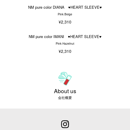
NM pure color DIANA ♥HEART SLEEVE♥
Pink Beige
¥2,310
NM pure color IMANI ♥HEART SLEEVE♥
Pink Hazelnut
¥2,310
About us
会社概要