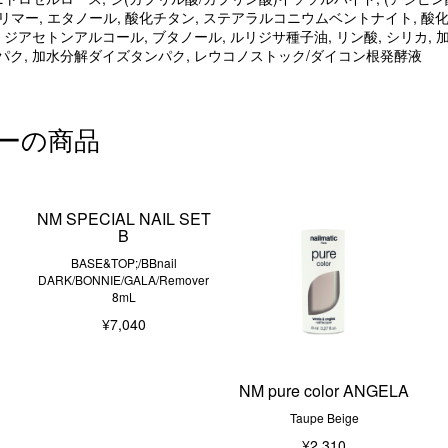
リマー, エタノール, 酸化チタン, ステアラルコニウムベントナイト, 酸
 ジアセトンアルコール, ブタノール, ルリジサ種子油, リン酸, シリカ
パク, 加水分解ダイズタンパク, レウコノストック/ダイコン根発酵液
ーの商品
A
NM SPECIAL NAIL SET
B
BASE&TOP;/BBnail
DARK/BONNIE/GALA/Remover
8mL
¥7,040
NM pure color ANGELA
Taupe Beige
¥2,310