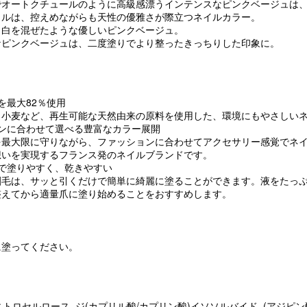
るでオートクチュールのように高級感漂うインテンスなピンクベージュは
イルは、控えめながらも天性の優雅さが際立つネイルカラー。
し白を混ぜたような優しいピンクベージュ。
なピンクベージュは、二度塗りでより整ったきっちりした印象に。
を最大82％使用
・小麦など、再生可能な天然由来の原料を使用した、環境にもやさしい
ンに合わせて選べる豊富なカラー展開
を最大限に守りながら、ファッションに合わせてアクセサリー感覚でネ
想いを実現するフランス発のネイルブランドです。
で塗りやすく、乾きやすい
刷毛は、サッと引くだけで簡単に綺麗に塗ることができます。液をたっ
整えてから適量爪に塗り始めることをおすすめします。
に塗ってください。
 ニトロセルロース, ジ(カプリル酸/カプリン酸)イソソルバイド, (アジピ