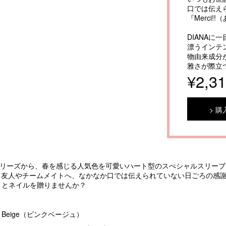
口では伝え
『Merci
DIANA
漂うインテ
物由来成分
雅さが際立
¥2,3
購
E COLORシリーズから、春を感じる人気色を可愛いハート型のスぺシャルスリ
る友人やチームメイトへ、なかなか口では伝えられていない日ごろの感
う）』とネイルを贈りませんか？
nk Beige（ピンクベージュ）