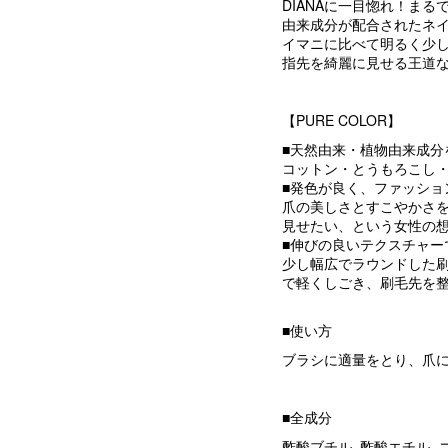
DIANAに一目惚れ！ま
由来成分が配合されたネ
イマニに比べて明るく少
指先を綺麗に見せる王道
【PURE COLOR】
■天然由来・植物由来成分
コットン・とうもろこし
■発色が良く、ファッショ
爪の美しさとすこやかさ
見せたい、という女性の
■伸びの良いテクスチャー
少し幅広でラウンドした
で軽くしごき、刷毛先を
■使い方
ブラシに適量をとり、爪
■全成分
酢酸ブチル, 酢酸エチル,