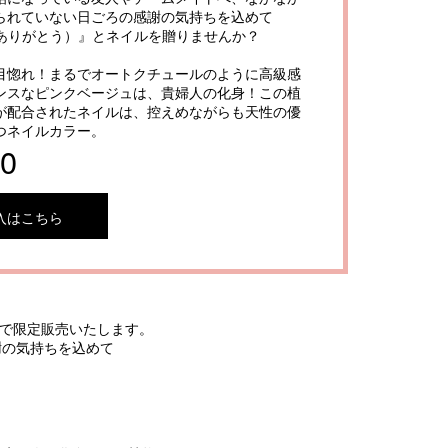
られていない日ごろの感謝の気持ちを込めて
!!（ありがとう）』とネイルを贈りませんか？
に一目惚れ！まるでオートクチュールのように高級感
ンスなピンクベージュは、貴婦人の化身！この植
が配合されたネイルは、控えめながらも天性の優
つネイルカラー。
10
入はこちら
ーブで限定販売いたします。
謝の気持ちを込めて