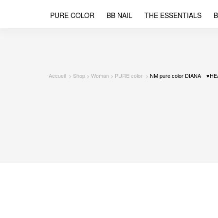
PURE COLOR
BB NAIL
THE ESSENTIALS
B
Accueil
Shop
Woman
PURE color
NM pure color DIANA ♥H