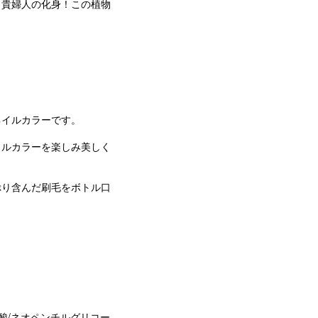
、貴婦人の化身！この植物
ネイルカラーです。
イルカラーを楽しみ美しく
ぷり含んだ刷毛をボトル口
ン酸/ネオペンチルグリコー