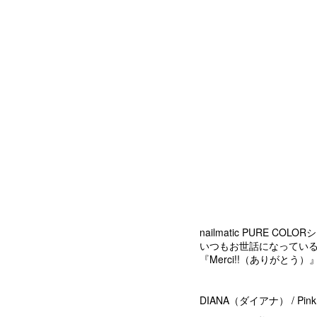
nailmatic PUR
いつもお世話になってい
『Merci!!（ありがと
DIANA（ダイアナ） / Pi