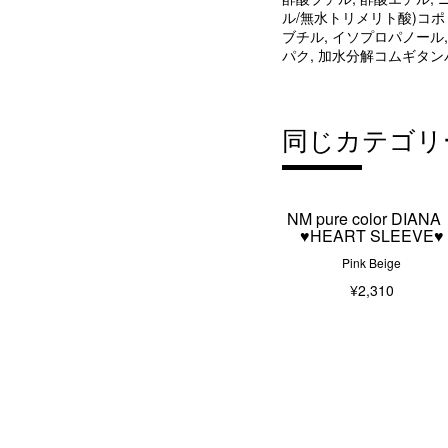
ル/無水トリメリト酸)コポ
ブチル, イソプロパノール,
パク, 加水分解コムギタン
同じカテゴリ
NM pure color DIAN
♥HEART SLEEVE♥
Pink Beige
¥2,310