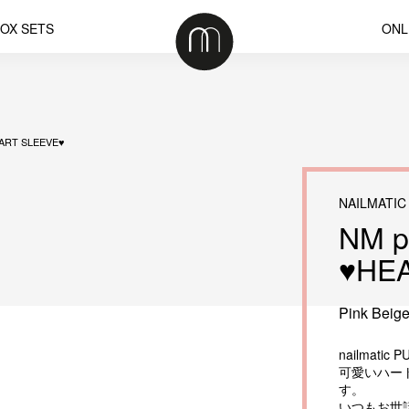
OX SETS
ONL
EART SLEEVE♥
NAILMATIC
NM p
♥HE
Pink Beig
nailmat
可愛いハー
す。
いつもお世