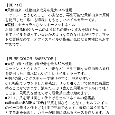
【BB nail】
■天然由来・植物由来成分を最大84％使用
コットン・とうもろこし・小麦など、再生可能な天然由来の原料
を使用した、爪にも環境にもやさしいネイルカラーです。
■究極にナチュラルなシルキーマットネイル
お肌に塗るBBクリームのように爪の傷やくすみを隠すため、ま
るでネイルを塗っていないかのような自然な仕上がりです。マッ
トな質感なので、オフィスネイルや指先が気になる男性にもおす
すめです。
【PURE COLOR -BASE&TOP-】
■天然由来・植物由来成分を最大82％使用
コットン・とうもろこし・小麦など、再生可能な天然由来の原料
を使用した、環境にもやさしいネイルカラーです。
■伸びの良いテクスチャーで塗りやすく、乾きやすい
少し幅広でラウンドした刷毛は、サッと引くだけで簡単に綺麗に
塗ることができます。液をたっぷり含んだ刷毛をボトル口で軽く
しごき、刷毛先を整えてから適量爪に塗り始めます。
■２in1、爪を守り美しく仕上げるセルフネイルの必需品
nailmaticのBASE＆TOPは品質を損なうことなく、セルフネイル
のベース作りと仕上げを1本で完結できます。最初に薄く塗るこ
とで自爪を保護し、カラーが綺麗に塗れるベースを作ります。カ