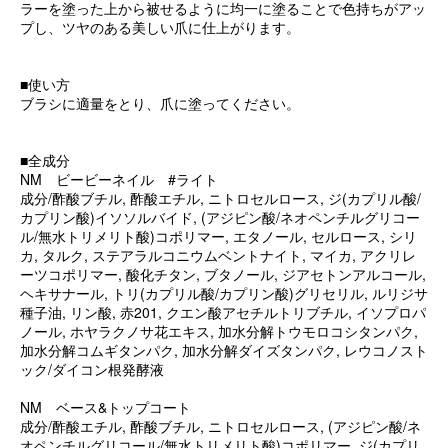
ラーを塗った上から被せるように均一に塗ることで色持ちがアッ
プし、ツヤのある美しい爪に仕上がります。
■使い方
ブラシに適量をとり、爪に塗ってください。
■全成分
NM ビービーネイル #ライト
成分/酢酸ブチル, 酢酸エチル, ニトロセルロース, ジ(カプリル酸/
カプリン酸)イソソルバイド, (アジピン酸/ネオペンチルグリコー
ル/無水トリメリト酸)コポリマー, エタノール, セルロース, シリ
カ, タルク, ステアラルコニウムベントナイト, マイカ, アクリレ
ーツコポリマー, 酸化チタン, ブタノール, ジアセトンアルコール,
ヘキサナール, トリ(カプリル酸/カプリン酸)グリセリル, ルリジサ
種子油, リン酸, 赤201, クエン酸アセチルトリブチル, イソプロパ
ノール, ホヤラクノサ花エキス, 加水分解トウモロコシタンパク,
加水分解コムギタンパク, 加水分解ダイズタンパク, レウコノスト
ック/ダイコン根発酵液
NM ベース&トップコート
成分/酢酸エチル, 酢酸ブチル, ニトロセルロース, (アジピン酸/ネ
オペンチルグリコール/無水トリメリト酸)コポリマー, ジ(カプリ