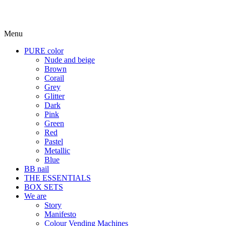
Menu
PURE color
Nude and beige
Brown
Corail
Grey
Glitter
Dark
Pink
Green
Red
Pastel
Metallic
Blue
BB nail
THE ESSENTIALS
BOX SETS
We are
Story
Manifesto
Colour Vending Machines