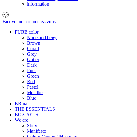
information
Bienvenue,
connectez-vous
PURE color
Nude and beige
Brown
Corail
Grey
Glitter
Dark
Pink
Green
Red
Pastel
Metallic
Blue
BB nail
THE ESSENTIALS
BOX SETS
We are
Story
Manifesto
Colour Vending Machines