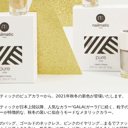
ティックのピュアカラーから、𝟤𝟢𝟤𝟣年秋冬の新色が登場いたします。
ティックが日本上陸以降、人気なカラー“𝖦𝖠𝖫𝖠(ガーラ)”に続く、粒子
ーが特徴的な、秋冬の装いに似合うモードなメタリックカラー。
のバッグ、ゴールドのネックレス、ピンクのイヤリング…
まるでファッ