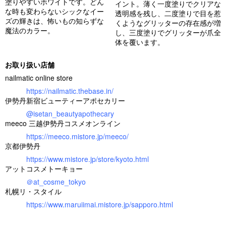
塗りやすいホワイトです。どん
イント。薄く一度塗りでクリアな
な時も変わらないシックなイー
透明感を残し、二度塗りで目を惹
ズの輝きは、怖いもの知らずな
くようなグリッターの存在感が増
魔法のカラー。
し、三度塗りでグリッターが爪全
体を覆います。
お取り扱い店舗
nailmatic online store
https://nailmatic.thebase.in/
伊勢丹新宿ビューティーアポセカリー
@isetan_beautyapothecary
meeco 三越伊勢丹コスメオンライン
https://meeco.mistore.jp/meeco/
京都伊勢丹
https://www.mistore.jp/store/kyoto.html
アットコスメトーキョー
＠at_cosme_tokyo
札幌リ・スタイル
https://www.maruiimai.mistore.jp/sapporo.html