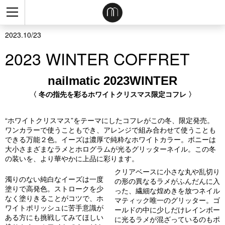
2023.10/23
2023 WINTER COFFRET
nailmatic 2023WINTER
〈 冬の指先を彩るホワイトクリスマス限定コフレ 〉
“ホワイトクリスマス”をテーマにしたコフレがこの冬、限定発売。
ワンカラーで使うこともでき、アレンジで組み合わせて使うことも
できる万能２色。イーズは濃厚で純粋なホワイトカラー。ボニーは
大小さまざまなラメとホログラムが光るグリッターネイル。この冬
の装いを、より華やかに上品に彩ります。
クリアベースに小さな丸や乱切り
濁りのない純白なイーズは一度
の形の異なるラメがふんだんに入
塗りで高発色。ストロークを少
った、繊細な煌めきを放つネイル
なく塗りきることがコツで、ホ
マティック唯一のグリッター。ゴ
ワイトポリッシュに苦手意識が
ールドの中に少しだけレインボー
ある方にも挑戦してみてほしい
に光るラメが混ざっているのもポ