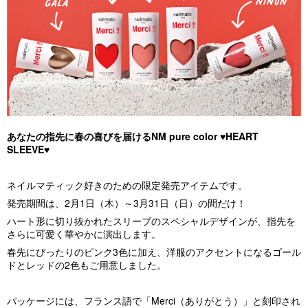
あなたの指先に春の喜びを届けるNM pure color ♥HEART
SLEEVE♥
ネイルマティック好きのための限定発売アイテムです。
発売期間は、
2
月
1
日（木）～
3
月
31
日（日）の間だけ！
ハート形に切り抜かれたスリーブのスペシャルデザインが、指先を
さらに可愛く華やかに演出します。
春先にぴったりのピンク
3
色に加え、洋服のアクセントになるゴール
ドとレッドの
2
色もご用意しました。
パッケージには、フランス語で「
Merci
（ありがとう）」と刻印され