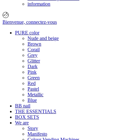
information
Bienvenue,
connectez-vous
PURE color
Nude and beige
Brown
Corail
Grey
Glitter
Dark
Pink
Green
Red
Pastel
Metallic
Blue
BB nail
THE ESSENTIALS
BOX SETS
We are
Story
Manifesto
Colour Vending Machines