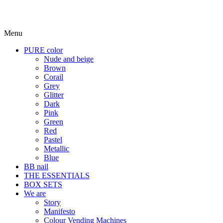
Menu
PURE color
Nude and beige
Brown
Corail
Grey
Glitter
Dark
Pink
Green
Red
Pastel
Metallic
Blue
BB nail
THE ESSENTIALS
BOX SETS
We are
Story
Manifesto
Colour Vending Machines