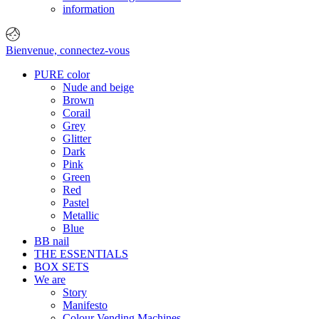
information
Bienvenue,
connectez-vous
PURE color
Nude and beige
Brown
Corail
Grey
Glitter
Dark
Pink
Green
Red
Pastel
Metallic
Blue
BB nail
THE ESSENTIALS
BOX SETS
We are
Story
Manifesto
Colour Vending Machines