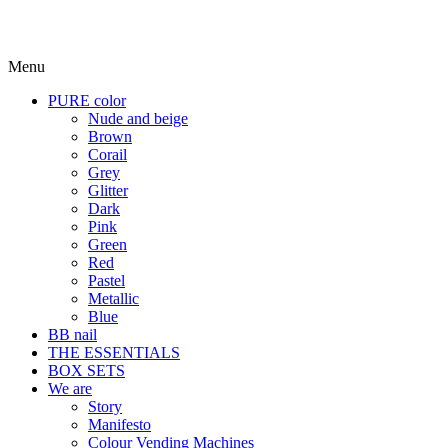
Menu
PURE color
Nude and beige
Brown
Corail
Grey
Glitter
Dark
Pink
Green
Red
Pastel
Metallic
Blue
BB nail
THE ESSENTIALS
BOX SETS
We are
Story
Manifesto
Colour Vending Machines