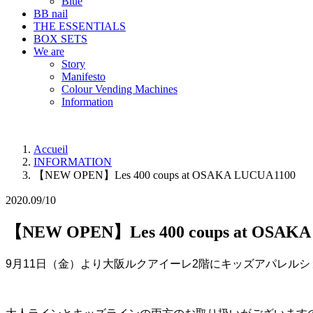
Blue
BB nail
THE ESSENTIALS
BOX SETS
We are
Story
Manifesto
Colour Vending Machines
Information
Accueil
INFORMATION
【NEW OPEN】Les 400 coups at OSAKA LUCUA1100
2020.09/10
【NEW OPEN】Les 400 coups at OSAKA
9月11日（金）より大阪ルクアイーレ2階にキッズアパレルショップ・