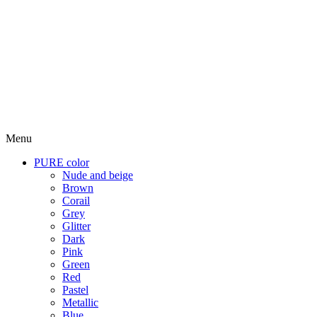
Menu
PURE color
Nude and beige
Brown
Corail
Grey
Glitter
Dark
Pink
Green
Red
Pastel
Metallic
Blue