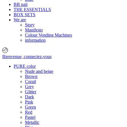
BB nail
THE ESSENTIALS
BOX SETS
We are
Story
Manifesto
Colour Vending Machines
information
Bienvenue,
connectez-vous
PURE color
Nude and beige
Brown
Corail
Grey
Glitter
Dark
Pink
Green
Red
Pastel
Metallic