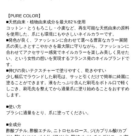
【PURE COLOR】
■天然由来・植物由来成分を最大82％使用
コットン・とうもろこし・小麦など、再生可能な天然由来の原料
を使用した、爪にも環境にもやさしいネイルカラーです。
■発色が良く、ファッションに合わせて選べる豊富なカラー展開
爪の美しさとすこやかさを最大限に守りながら、ファッションに
合わせてアクセサリー感覚でネイルカラーを楽しみ美しく見せた
い、という女性の想いを実現するフランス発のネイルブランドで
す。
■伸びの良いテクスチャーで塗りやすく、乾きやすい
少し幅広でラウンドした刷毛は、サッと引くだけで簡単に綺麗に
塗ることができます。液をたっぷり含んだ刷毛をボトル口で軽く
しごき、刷毛先を整えてから適量爪に塗り始めることをおすすめ
します。
■使い方
ブラシに適量をとり、爪に塗ってください。
■全成分
酢酸ブチル, 酢酸エチル, ニトロセルロース, ジ(カプリル酸/カプ