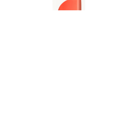
NM pure color SUNNY
Coral Orange
¥2,310