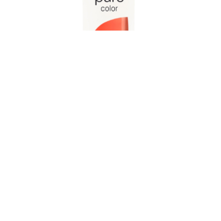
NM pure color SUNNY
Coral Orange
¥2,310