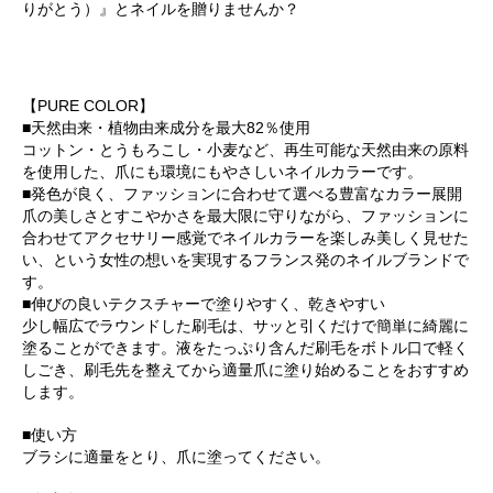
りがとう）』とネイルを贈りませんか？
【PURE COLOR】
■天然由来・植物由来成分を最大82％使用
コットン・とうもろこし・小麦など、再生可能な天然由来の原料
を使用した、爪にも環境にもやさしいネイルカラーです。
■発色が良く、ファッションに合わせて選べる豊富なカラー展開
爪の美しさとすこやかさを最大限に守りながら、ファッションに
合わせてアクセサリー感覚でネイルカラーを楽しみ美しく見せた
い、という女性の想いを実現するフランス発のネイルブランドで
す。
■伸びの良いテクスチャーで塗りやすく、乾きやすい
少し幅広でラウンドした刷毛は、サッと引くだけで簡単に綺麗に
塗ることができます。液をたっぷり含んだ刷毛をボトル口で軽く
しごき、刷毛先を整えてから適量爪に塗り始めることをおすすめ
します。
■使い方
ブラシに適量をとり、爪に塗ってください。