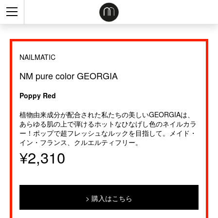
NAILMATIC
NM pure color GEORGIA
Poppy Red
植物由来成分が配合された私たちの美しいGEORGIAは、
あらゆる肌の上で弾けるホットなひなげし色のネイルカラ
ー！ポップで超フレッシュなルックを目指して。メイド・
イン・フランス、クルエルティフリー。
¥2,310
購入はこちら