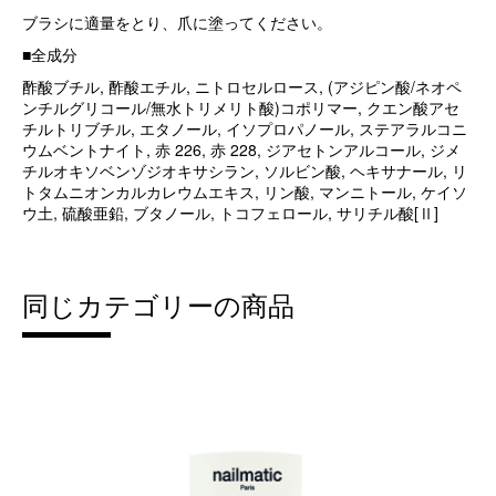
ブラシに適量をとり、爪に塗ってください。
■全成分
酢酸ブチル, 酢酸エチル, ニトロセルロース, (アジピン酸/ネオペ
ンチルグリコール/無水トリメリト酸)コポリマー, クエン酸アセ
チルトリブチル, エタノール, イソプロパノール, ステアラルコニ
ウムベントナイト, 赤 226, 赤 228, ジアセトンアルコール, ジメ
チルオキソベンゾジオキサシラン, ソルビン酸, ヘキサナール, リ
トタムニオンカルカレウムエキス, リン酸, マンニトール, ケイソ
ウ土, 硫酸亜鉛, ブタノール, トコフェロール, サリチル酸[Ⅱ]
同じカテゴリーの商品