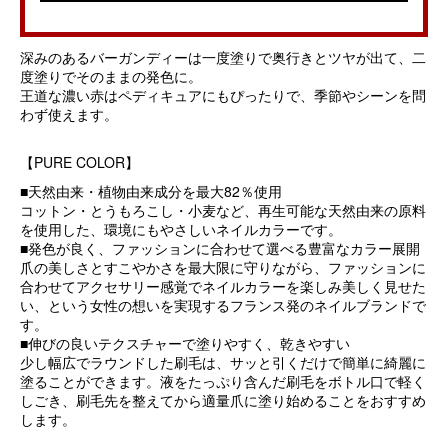
深みのあるバーガンディーは一度塗りで奥行きとツヤが出て、二
度塗りでそのままの発色に。
王道な濃い赤はペディキュアにもぴったりで、季節やシーンを問
わず使えます。
【PURE COLOR】
■天然由来・植物由来成分を最大82％使用
コットン・とうもろこし・小麦など、再生可能な天然由来の原料
を使用した、環境にもやさしいネイルカラーです。
■発色が良く、ファッションに合わせて選べる豊富なカラー展開
爪の美しさとすこやかさを最大限に守りながら、ファッションに
合わせてアクセサリー感覚でネイルカラーを楽しみ美しく見せた
い、という女性の想いを実現するフランス発のネイルブランドで
す。
■伸びの良いテクスチャーで塗りやすく、乾きやすい
少し幅広でラウンドした刷毛は、サッと引くだけで簡単に綺麗に
塗ることができます。液をたっぷり含んだ刷毛をボトル口で軽く
しごき、刷毛先を整えてから適量爪に塗り始めることをおすすめ
します。