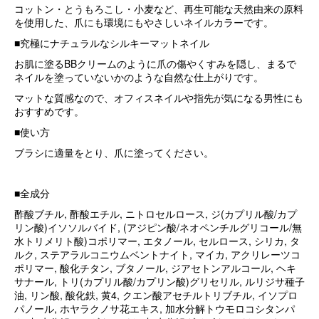
コットン・とうもろこし・小麦など、再生可能な天然由来の原料
を使用した、爪にも環境にもやさしいネイルカラーです。
■究極にナチュラルなシルキーマットネイル
お肌に塗るBBクリームのように爪の傷やくすみを隠し、まるで
ネイルを塗っていないかのような自然な仕上がりです。
マットな質感なので、オフィスネイルや指先が気になる男性にも
おすすめです。
■使い方
ブラシに適量をとり、爪に塗ってください。
■全成分
酢酸ブチル, 酢酸エチル, ニトロセルロース, ジ(カプリル酸/カプ
リン酸)イソソルバイド, (アジピン酸/ネオペンチルグリコール/無
水トリメリト酸)コポリマー, エタノール, セルロース, シリカ, タ
ルク, ステアラルコニウムベントナイト, マイカ, アクリレーツコ
ポリマー, 酸化チタン, ブタノール, ジアセトンアルコール, ヘキ
サナール, トリ(カプリル酸/カプリン酸)グリセリル, ルリジサ種子
油, リン酸, 酸化鉄, 黄4, クエン酸アセチルトリブチル, イソプロ
パノール, ホヤラクノサ花エキス, 加水分解トウモロコシタンパ