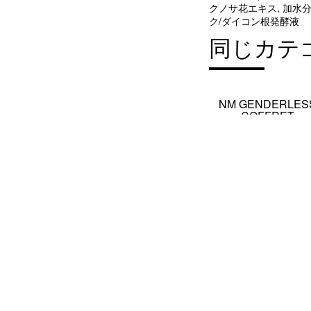
クノサ花エキス, 加水
ク/ダイコン根発酵液
同じカテ
NM GENDERLES
COFFRET
BBDARK/BBMEDIUM/BBL
¥6,930