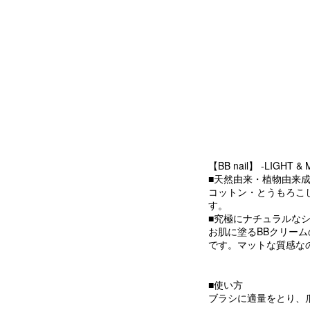
【BB nail】 -LIGHT & 
■天然由来・植物由来成
コットン・とうもろこ
す。
■究極にナチュラルな
お肌に塗るBBクリー
です。マットな質感な
■使い方
ブラシに適量をとり、