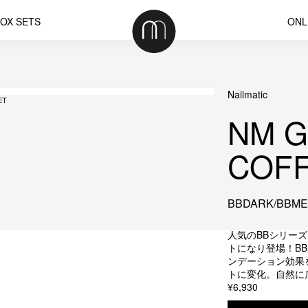
OX SETS
ONL
Nailmatic
ET
NM 
COF
BBDARK/BBME
人気のBBシリー
トになり登場！B
ンデーション効果を
トに変化。自然に
¥6,930