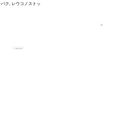
パク, レウコノストッ
×
NM BBnail DARK
Matt Dark Beige
¥2,310