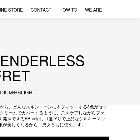
INE STORE
CONTACT
HOW TO
WE ARE
GENDERLESS
FRET
DIUM/BBLIGHT
ズから、どんなスキントーンにもフィットする3色がセッ
Bクリームでカバーするように、爪をケアしながらファ
発揮できるBBnailは、1度塗りで上品なシルキーマッ
爪が美しくなるから、男女ともに使えます。