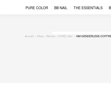
PURE COLOR
BB NAIL
THE ESSENTIALS
B
Accueil
Shop
Woman
PURE color
NM GENDERLESS COFFR