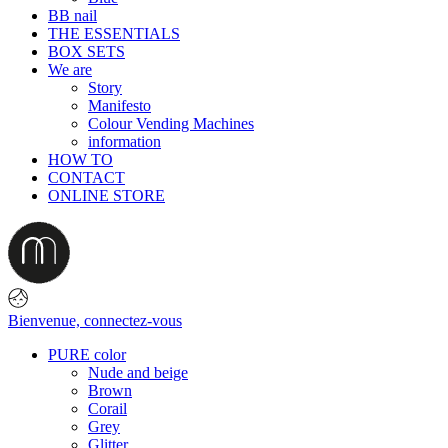
BB nail
THE ESSENTIALS
BOX SETS
We are
Story
Manifesto
Colour Vending Machines
information
HOW TO
CONTACT
ONLINE STORE
Bienvenue,
connectez-vous
PURE color
Nude and beige
Brown
Corail
Grey
Glitter