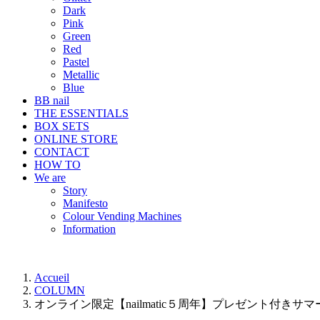
Dark
Pink
Green
Red
Pastel
Metallic
Blue
BB nail
THE ESSENTIALS
BOX SETS
ONLINE STORE
CONTACT
HOW TO
We are
Story
Manifesto
Colour Vending Machines
Information
Accueil
COLUMN
オンライン限定【nailmatic５周年】プレゼント付きサ