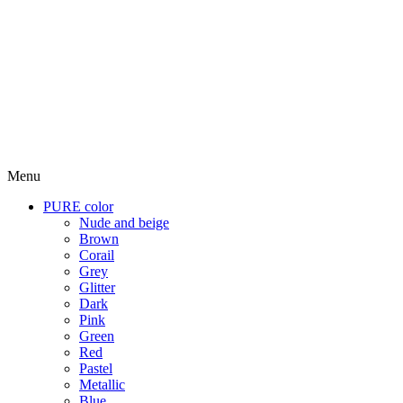
Menu
PURE color
Nude and beige
Brown
Corail
Grey
Glitter
Dark
Pink
Green
Red
Pastel
Metallic
Blue