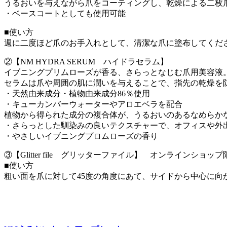
うるおいを与えながら爪をコーティングし、乾燥による二枚
・ベースコートとしても使用可能
■使い方
週に二度ほど爪のお手入れとして、清潔な爪に塗布してくだ
②【NM HYDRA SERUM ハイドラセラム】
イブニングプリムローズが香る、さらっとなじむ爪用美容液
セラムは爪や周囲の肌に潤いを与えることで、指先の乾燥を
・天然由来成分・植物由来成分86％使用
・キューカンバーウォーターやアロエベラを配合
植物から得られた成分の複合体が、うるおいのあるなめらか
・さらっとした馴染みの良いテクスチャーで、オフィスや外
・やさしいイブニングプロムローズの香り
③【Glitter file グリッターファイル】 オンラインショッ
■使い方
粗い面を爪に対して45度の角度にあて、サイドから中心に