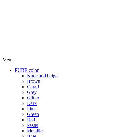
Menu
PURE color
Nude and beige
Brown
Corail
Grey
Glitter
Dark
Pink
Green
Red
Pastel
Metallic
Blue