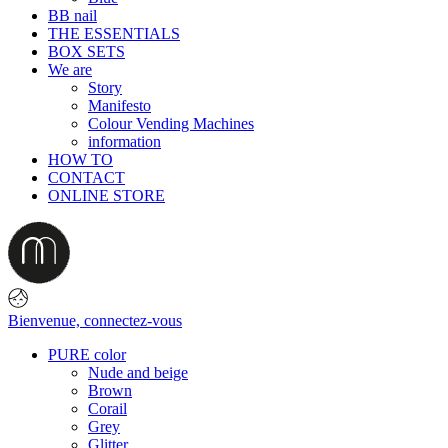
BB nail
THE ESSENTIALS
BOX SETS
We are
Story
Manifesto
Colour Vending Machines
information
HOW TO
CONTACT
ONLINE STORE
Bienvenue,
connectez-vous
PURE color
Nude and beige
Brown
Corail
Grey
Glitter