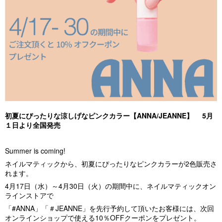
初夏にぴったりな涼しげなピンクカラー【
ANNA/JEANNE
】
5
月
１日より全国発売
Summer is coming!
ネイルマティックから、初夏にぴったりなピンクカラーが
2
色販売さ
れます。
4月
17
日（水）～
4
月
30
日（火）の期間中に、ネイルマティックオン
ラインストアで
「
#ANNA
」「＃
JEANNE
」を先行予約して頂いたお客様には、次回
オンラインショップで使える
10
％
OFF
クーポンをプレゼント。