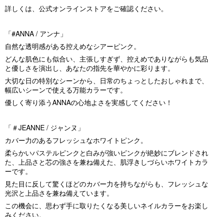
詳しくは、公式オンラインストアをご確認ください。
「
#ANNA /
アンナ
」
自然な透明感がある控えめなシアーピンク。
どんな肌色にも似合い、主張しすぎず、控えめでありながらも気品
と優しさを演出し、あなたの指先を華やかに彩ります。
大切な日の特別なシーンから、日常のちょっとしたおしゃれまで、
幅広いシーンで使える万能カラーです。
優しく寄り添う
ANNA
の心地よさを実感してください！
「
＃
JEANNE /
ジャンヌ
」
カバー力のあるフレッシュなホワイトピンク。
柔らかいパステルピンクと白みが強いピンクが絶妙にブレンドされ
た、上品さと芯の強さを兼ね備えた、肌浮きしづらいホワイトカラ
ーです。
見た目に反して驚くほどのカバー力を持ちながらも、フレッシュな
光沢と上品さを兼ね備えています。
この機会に、思わず手に取りたくなる美しいネイルカラーをお楽し
みください。