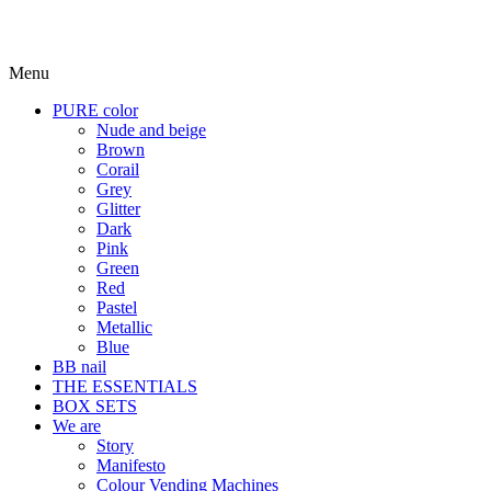
Menu
PURE color
Nude and beige
Brown
Corail
Grey
Glitter
Dark
Pink
Green
Red
Pastel
Metallic
Blue
BB nail
THE ESSENTIALS
BOX SETS
We are
Story
Manifesto
Colour Vending Machines