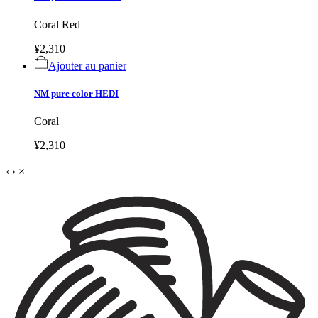
Coral Red
¥2,310
Ajouter au panier
NM pure color HEDI
Coral
¥2,310
‹
›
×