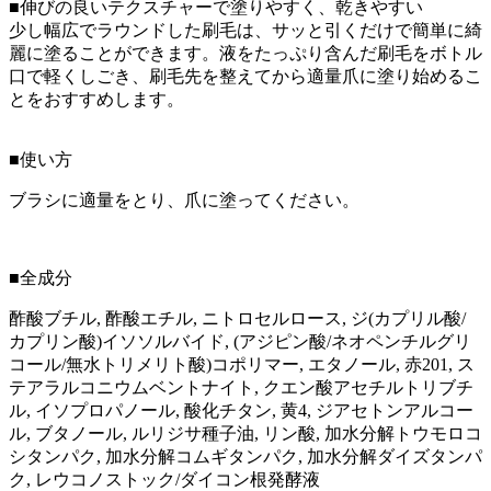
■伸びの良いテクスチャーで塗りやすく、乾きやすい
少し幅広でラウンドした刷毛は、サッと引くだけで簡単に綺
麗に塗ることができます。液をたっぷり含んだ刷毛をボトル
口で軽くしごき、刷毛先を整えてから適量爪に塗り始めるこ
とをおすすめします。
■使い方
ブラシに適量をとり、爪に塗ってください。
■全成分
酢酸ブチル, 酢酸エチル, ニトロセルロース, ジ(カプリル酸/
カプリン酸)イソソルバイド, (アジピン酸/ネオペンチルグリ
コール/無水トリメリト酸)コポリマー, エタノール, 赤201, ス
テアラルコニウムベントナイト, クエン酸アセチルトリブチ
ル, イソプロパノール, 酸化チタン, 黄4, ジアセトンアルコー
ル, ブタノール, ルリジサ種子油, リン酸, 加水分解トウモロコ
シタンパク, 加水分解コムギタンパク, 加水分解ダイズタンパ
ク, レウコノストック/ダイコン根発酵液