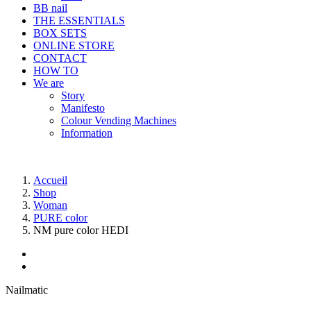
BB nail
THE ESSENTIALS
BOX SETS
ONLINE STORE
CONTACT
HOW TO
We are
Story
Manifesto
Colour Vending Machines
Information
Accueil
Shop
Woman
PURE color
NM pure color HEDI
Nailmatic