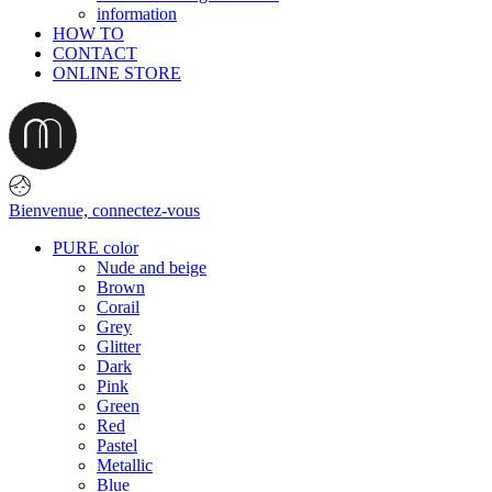
information
HOW TO
CONTACT
ONLINE STORE
Bienvenue,
connectez-vous
PURE color
Nude and beige
Brown
Corail
Grey
Glitter
Dark
Pink
Green
Red
Pastel
Metallic
Blue