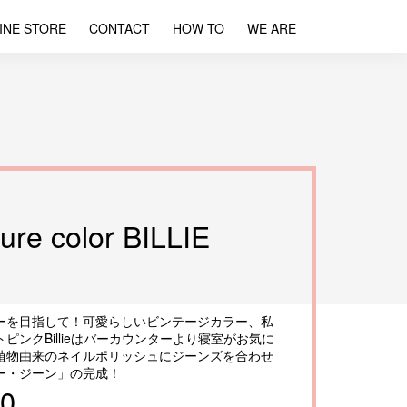
INE STORE
CONTACT
HOW TO
WE ARE
re color BILLIE
ーを目指して！可愛らしいビンテージカラー、私
ピンクBillieはバーカウンターより寝室がお気に
植物由来のネイルポリッシュにジーンズを合わせ
ー・ジーン」の完成！
10