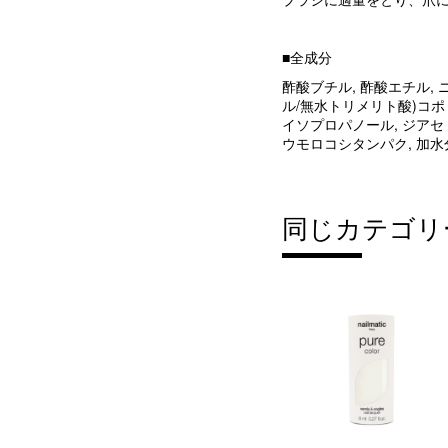
■全成分
酢酸ブチル, 酢酸エチル,
ル/無水トリメリト酸)コポ
イソプロパノール, ジアセト
ウモロコシタンパク, 加水
同じカテゴリ