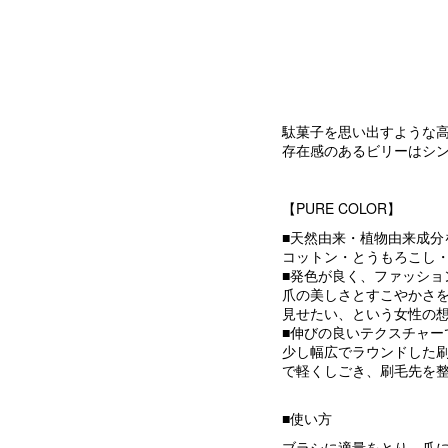
駄菓子を思い出すような
存在感のあるビリーはシ
【PURE COLOR】
■天然由来・植物由来成分
コットン・とうもろこし
■発色が良く、ファッショ
爪の美しさとすこやかさ
見せたい、という女性の
■伸びの良いテクスチャー
少し幅広でラウンドした
で軽くしごき、刷毛先を
■使い方
ブラシに適量をとり、爪