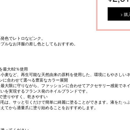
購
高発色でレトロなピンク。
ンプルなお洋服の差し色としてもおすすめ。
を最大82％使用
・小麦など、再生可能な天然由来の原料を使用した、環境にもやさしい
ンに合わせて選べる豊富なカラー展開
を最大限に守りながら、ファッションに合わせてアクセサリー感覚でネ
想いを実現するフランス発のネイルブランドです。
で塗りやすく、乾きやすい
刷毛は、サッと引くだけで簡単に綺麗に塗ることができます。液をたっ
整えてから適量爪に塗り始めることをおすすめします。
に塗ってください。