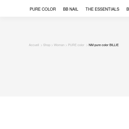
PURE COLOR
BB NAIL
THE ESSENTIALS
B
Accueil
Shop
Woman
PURE color
NM pure color BILLIE