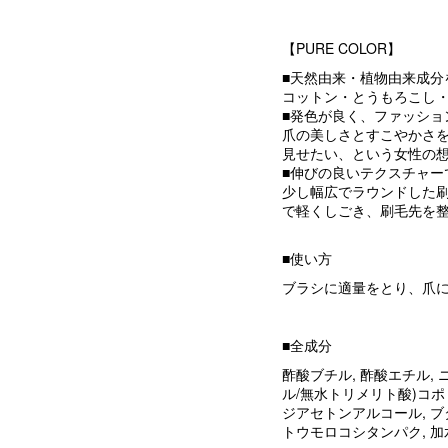
【PURE COLOR】
■天然由来・植物由来成分
コットン・とうもろこし
■発色が良く、ファッショ
爪の美しさとすこやかさ
見せたい、という女性の
■伸びの良いテクスチャー
少し幅広でラウンドした
で軽くしごき、刷毛先を
■使い方
ブラシに適量をとり、爪
■全成分
酢酸ブチル, 酢酸エチル,
ル/無水トリメリト酸)コポリ
ジアセトンアルコール, ブタ
トウモロコシタンパク, 加