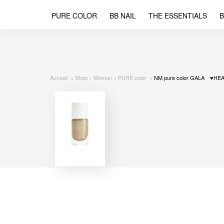
PURE COLOR
BB NAIL
THE ESSENTIALS
B
Accueil
Shop
Woman
PURE color
NM pure color GALA ♥HE