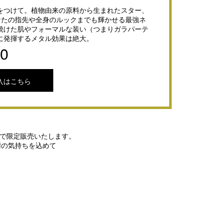
をつけて。植物由来の原料から生まれたスター、
あなたの指先や全身のルックまでも輝かせる最強ネ
焼けた肌やフォーマルな装い（つまりガラパーテ
に発揮するメタル効果は絶大。
10
入はこちら
ーブで限定販売いたします。
謝の気持ちを込めて