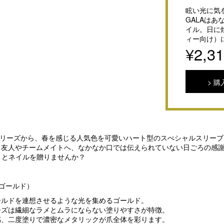
眩い光に気
GALAは
イル。日に
ィー向け）
¥2,3
購
E COLORシリーズから、春を感じる人気色を可愛いハート型のスぺシャルスリ
る友人やチームメイトへ、なかなか口では伝えられていない日ごろの感
う）』とネイルを贈りませんか？
d（ゴールド）
ールドを連想させるような光を集めるゴールド。
ーズは繊細なラメとムラにならない塗りやすさが特徴。
感、二度塗りで濃密なメタリックが爪全体を彩ります。