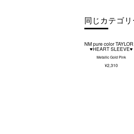
同じカテゴリ
NM pure color TAYL
♥HEART SLEEVE♥
Metallic Gold Pink
¥2,310