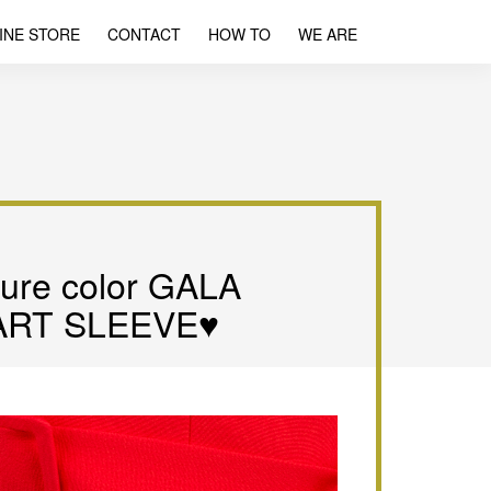
INE STORE
CONTACT
HOW TO
WE ARE
ure color GALA
ART SLEEVE♥