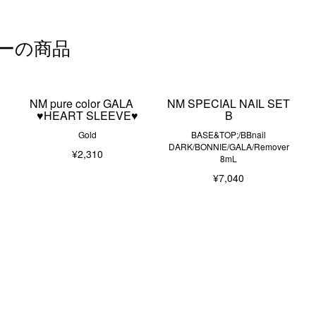
ーの商品
OR
NM pure color GALA
NM SPECIAL NAIL SET
♥HEART SLEEVE♥
B
Gold
BASE&TOP;/BBnail
DARK/BONNIE/GALA/Remover
¥2,310
8mL
¥7,040