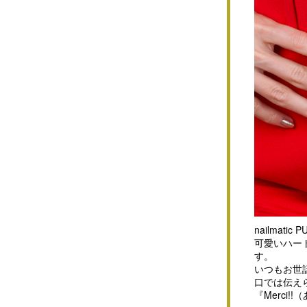
nailmat
可愛いハー
す。
いつもお世
口では伝え
『Merci