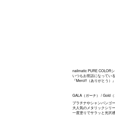
nailmatic PUR
いつもお世話になってい
『Merci!!（ありがと
GALA（ガーナ） / Gol
プラチナやシャンパンゴ
大人気のメタリックシリ
一度塗りでサラッと光沢