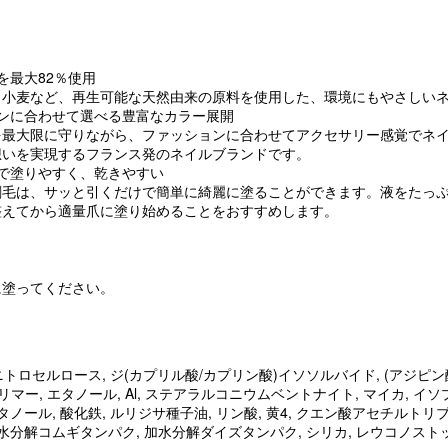
を最大82％使用
・小麦など、再生可能な天然由来の原料を使用した、環境にもやさしい
ンに合わせて選べる豊富なカラー展開
を最大限に守りながら、ファッションに合わせてアクセサリー感覚でネ
想いを実現するフランス発のネイルブランドです。
で塗りやすく、乾きやすい
刷毛は、サッと引くだけで簡単に綺麗に塗ることができます。液をたっ
整えてから適量爪に塗り始めることをおすすめします。
に塗ってください。
 ニトロセルロース, ジ(カプリル酸/カプリン酸)イソソルバイド, (アジピ
マー, エタノール, Al, ステアラルコニウムベントナイト, マイカ, イソ
ノール, 酸化鉄, ルリジサ種子油, リン酸, 黄4, クエン酸アセチルトリブ
水分解コムギタンパク, 加水分解ダイズタンパク, シリカ, レウコノスト