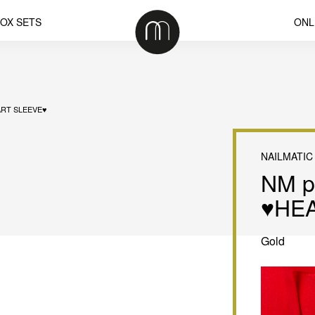
OX SETS
ONL
ART SLEEVE♥
NAILMATIC
NM p
♥HE
Gold