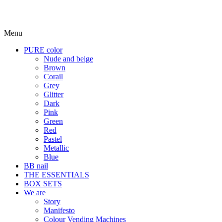
Menu
PURE color
Nude and beige
Brown
Corail
Grey
Glitter
Dark
Pink
Green
Red
Pastel
Metallic
Blue
BB nail
THE ESSENTIALS
BOX SETS
We are
Story
Manifesto
Colour Vending Machines