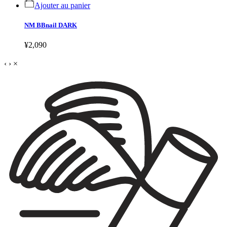
Ajouter au panier
NM BBnail DARK
¥2,090
‹
›
×