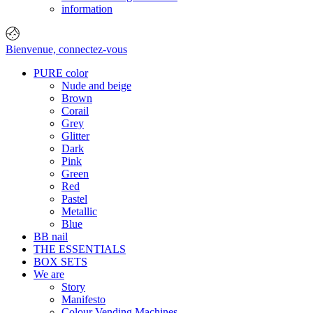
information
Bienvenue,
connectez-vous
PURE color
Nude and beige
Brown
Corail
Grey
Glitter
Dark
Pink
Green
Red
Pastel
Metallic
Blue
BB nail
THE ESSENTIALS
BOX SETS
We are
Story
Manifesto
Colour Vending Machines