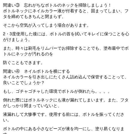
間違い③ 忘れがちなボトルのネックを掃除しましょう！
ボトルネックにネイルカラー液が付着すると、固まってしまい、フ
タを締めてもきちんと閉まらず、
そこから空気が入ってしまう場合があります。
2・3度使用した後には、ボトルの首を拭いてキレイに保つことを心
がけましょう。
また、時々は刷毛をリムバーでお掃除することでも、塗布最中でボ
トルにネックが汚れるのを
防ぐこともできます。
間違い④ ネイルボトルを横にする
ネイルカラーを引き出しにたくさん詰め込んで保管することって、
良いことでしょうか？
もし、ゴチャゴチャした環境でボトルが倒れたら。。。。
倒れた際にはボトルネックにも液が漏れてしまいます。また、フタ
がしっかり閉まっていないと、
液漏れして大惨事です。使用する前には、ボトルを振ってくださ
い。
ボトルの中にある小さなビーズが液を均一にし、塗り易くなりま