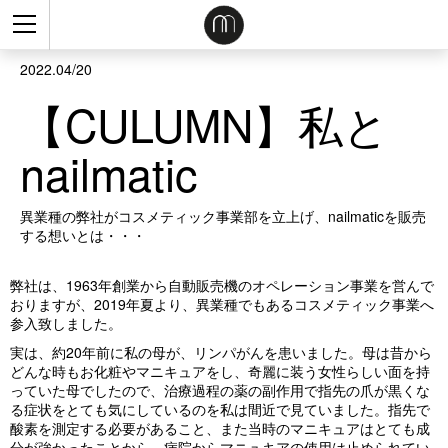
2022.04/20
【CULUMN】私と
nailmatic
異業種の弊社がコスメティック事業部を立上げ、nailmaticを販売
する想いとは・・・
弊社は、1963年創業から自動販売機のオペレーション事業を営んで
おりますが、2019年夏より、異業種でもあるコスメティック事業へ
参入致しました。
実は、約20年前に私の母が、リンパがんを患いました。母は昔から
どんな時もお化粧やマニキュアをし、奇麗に装う女性らしい面を持
っていた母でしたので、治療過程の薬の副作用で指先の爪が黒くな
る症状をとても気にしているのを私は間近で見ていました。指先で
酸素を測定する必要があること、また当時のマニキュアはとても成
分が強かったことから、病院からマニュキアの使用は止められてい