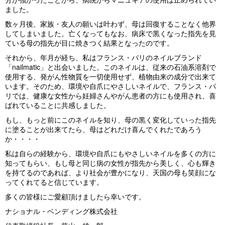
ました。
数ヶ月後、家族・友人の願いは叶わず、母は回復することなく他界
してしまいました。亡くなってもなお、病床で黒くなった指先を見
ている母の指先が目に焼きつく結果となったのです。
それから、年月が経ち、私はフランス・パリのネイルブランド
「nailmatic」と出会いました。このネイルは、従来の石油系溶剤で
使用する、発がん性物質を一切使用せず、植物由来の成分で出来て
います。そのため、環境や自爪にやさしいネイルで、フランス・パ
リでは、健康な女性から妊婦さんやがん患者の方にも使用され、喜
ばれていることに共感しました。
もし、もっと前にこのネイルを知り、母の黒く変化していった指先
に塗ることが出来てたら、母はどれだけ喜んでくれたであろう
か・・・・
私は自らの経験から、環境や自爪にもやさしいネイルを多くの方に
知ってもらい、もし母と同じ病の女性が指先から美しく、心も輝き
を持てるのであれば、より社会が豊かになり、天国の母も笑顔にな
ってくれてると信じています。
多くの皆様にご愛顧頂けましたら幸いです。
ナショナル・ベンディング株式会社