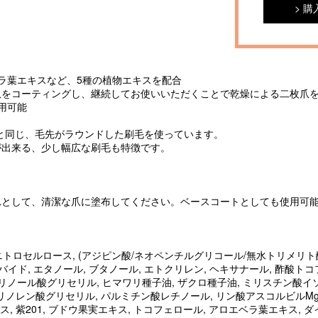
購
ラ葉エキスなど、5種の植物エキスを配合
をコーティングし、継続してお使いいただくことで乾燥による二枚爪
用可能
nailと同じ、毛先がラウンドした刷毛を使っています。
出来る、少し幅広な刷毛も特徴です。
れとして、清潔な爪に塗布してください。ベースコートとしても使用可
 ニトロセルロース, (アジピン酸/ネオペンチルグリコール/無水トリメリト酸
イド, エタノール, ブタノール, エトクリレン, ヘキサナール, 酢酸ト
リノール酸グリセリル, ヒマワリ種子油, ザクロ種子油, ミリスチン酸イソ
a, リノレン酸グリセリル, パルミチン酸レチノール, リン酸アスコルビルM
キス, 紫201, ブドウ果実エキス, トコフェロール, アロエベラ葉エキス, 