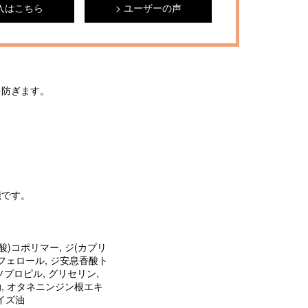
入はこちら
ユーザーの声
を防ぎます。
能です。
)コポリマー, ジ(カプリ
コフェロール, ジ安息香酸ト
プロピル, グリセリン,
g, オタネニンジン根エキ
ダイズ油