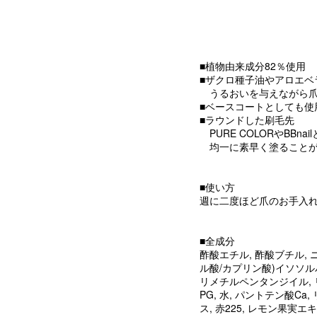
■植物由来成分82％使用
■ザクロ種子油やアロエベ
うるおいを与えながら爪
■ベースコートとしても使
■ラウンドした刷毛先
PURE COLORやBB
均一に素早く塗ることが
■使い方
週に二度ほど爪のお手入
■全成分
酢酸エチル, 酢酸ブチル,
ル酸/カプリン酸)イソソルバ
リメチルペンタンジイル, 
PG, 水, パントテン酸C
ス, 赤225, レモン果実エ