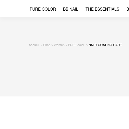
PURE COLOR
BB NAIL
THE ESSENTIALS
B
Accueil
Shop
Woman
PURE color
NM R-COATING CARE