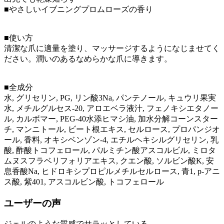
■やさしいイブニングプロムローズの香り
■使い方
清潔な爪に適量を塗り、マッサージするようになじませてく
ださい。潤いのあるなめらかな爪に導きます。
■全成分
水, グリセリン, PG, リン酸3Na, パンテノール, キュウリ果実
水, メチルグルセス-20, アロエベラ液汁, フェノキシエタノー
ル, カルボマー, PEG-40水添ヒマシ油, 加水分解コーンスター
チ, マンニトール, ビート根エキス, セルロース, プロパンジオ
ール, 香料, オキシベンゾン-4, エチルヘキシルグリセリン, 乳
酸, 酢酸トコフェロール, パルミチン酸アスコルビル, ミロタ
ムヌスフラベリフォリアエキス, クエン酸, ソルビン酸K, 安
息香酸Na, ヒドロキシプロピルメチルセルロース, 青1, p-アニ
ス酸, 紫401, アスコルビン酸, トコフェロール
ユーザーの声
ジェルのような質感でサラッとしている。