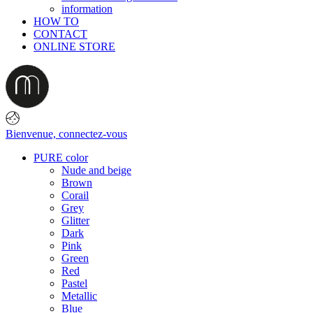
information
HOW TO
CONTACT
ONLINE STORE
Bienvenue,
connectez-vous
PURE color
Nude and beige
Brown
Corail
Grey
Glitter
Dark
Pink
Green
Red
Pastel
Metallic
Blue