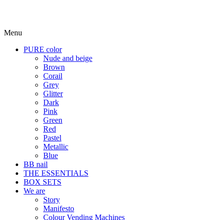
Menu
PURE color
Nude and beige
Brown
Corail
Grey
Glitter
Dark
Pink
Green
Red
Pastel
Metallic
Blue
BB nail
THE ESSENTIALS
BOX SETS
We are
Story
Manifesto
Colour Vending Machines