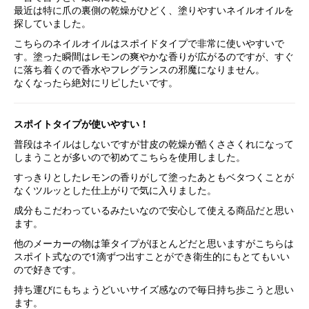
最近は特に爪の裏側の乾燥がひどく、塗りやすい
ネイルオイル
を
探していました。
こちらの
ネイルオイル
はスポイドタイプで非常に使いやすいで
す。塗った瞬間はレモンの爽やかな香りが広がるのですが、すぐ
に落ち着くので香水やフレグランスの邪魔になりません。
なくなったら絶対にリピしたいです。
スポイトタイプが使いやすい！
普段は
ネイル
はしないですが
甘皮の乾燥が酷くささくれに
なって
しまうことが多いので
初めてこちらを使用しました。
すっきりとしたレモンの香りがして
塗ったあともベタつくことが
なく
ツルッとした仕上がりで気に入りました。
成分もこだわっているみたいなので
安心して使える商品だと思い
ます。
他のメーカーの物は筆タイプがほとんどだと
思いますがこちらは
スポイト式なので
1滴ずつ出すことができ衛生的にも
とてもいい
ので好きです。
持ち運びにもちょうどいいサイズ感なので
毎日持ち歩こうと思い
ます。