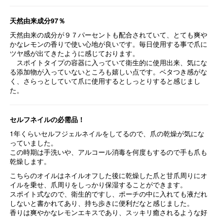
天然由来成分97％
天然由来の成分が９７パーセントも配合されていて、とても爽や
かなレモンの香りで使い心地が良いです。毎日使用する事で爪に
ツヤ
感が出てきたように感じております。
スポイトタイプの容器に入っていて衛生的に使用出来、気にな
る添加物が入っていないところも嬉しい点です。ベタつき感がな
く、さらっとしていて爪に使用するとしっとりすると感じまし
た。
セルフネイルの必需品！
1年くらいセルフ
ジェルネイル
をしてるので、爪の乾燥が気にな
っていました。
この時期は手洗いや、アルコール消毒を何度もするので手も爪も
乾燥します。
こちらのオイルは
ネイル
オフした後に乾燥した爪と甘爪周りにオ
イルを乗せ、爪周りをしっかり保湿することができます。
スポイト式なので、衛生的ですし、ポーチの中に入れても液だれ
しないと書かれてあり、持ち歩きに便利だなと感じました。
香りは爽やかなレモンエキスであり、スッキリ癒されるような好