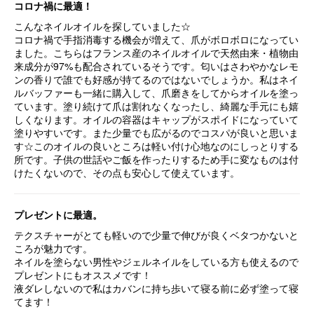
コロナ禍に最適！
こんな
ネイルオイル
を探していました☆
コロナ禍で手指消毒する機会が増えて、爪がボロボロになってい
ました。こちらはフランス産の
ネイルオイル
で天然由来・植物由
来成分が97%も配合されているそうです。匂いはさわやかなレモ
ンの香りで誰でも好感が持てるのではないでしょうか。私は
ネイ
ル
バッファーも一緒に購入して、爪磨きをしてからオイルを塗っ
ています。塗り続けて爪は割れなくなったし、綺麗な手元にも嬉
しくなります。オイルの容器はキャップがスポイドになっていて
塗りやすいです。また少量でも広がるのでコスパが良いと思いま
す☆このオイルの良いところは軽い付け心地なのにしっとりする
所です。子供の世話やご飯を作ったりするため手に変なものは付
けたくないので、その点も安心して使えています。
プレゼントに最適。
テクスチャーがとても軽いので少量で伸びが良くベタつかないと
ころが魅力です。
ネイル
を塗らない男性や
ジェルネイル
をしている方も使えるので
プレゼントにもオススメです！
液ダレしないので私はカバンに持ち歩いて寝る前に必ず塗って寝
てます！