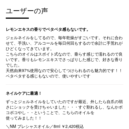
ユーザーの声
レモンエキスの香りでベタベタ感もないです。
ジェルネイルをしてるので、毎年乾燥がすごいです。それに合わ
せて、手洗い、アルコールを毎日何回もするので余計に手荒れが
ひどくなってきています。
こちらのオイルはスポイト式なので、垂らす感じで濡れるので良
いです。香りもレモンエキスでさっぱりした感じで、好きな香り
でした。
天然由来97%使用なので安心してつけられるのも魅力的です！！
ベタベタする感じもないので、使いやすいです
ネイルケアに最適！
ずっと
ジェルネイル
をしていたのですが
最近、外したら自爪の弱
さに
ショックを受けちゃいました・・・
すぐ割れるし、なんかボ
コボコやし・・
ということで、こちらのオイルを
使ってみました！！
＼NM プレシャスオイル／
8ml ￥2,420税込