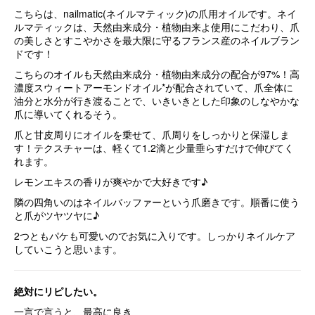
こちらは、nailmatic(
ネイル
マティック)
の爪用オイルです。
ネイ
ル
マティックは、天然由来成分・
植物由来よ使用にこだわり、爪
の
美しさとすこやかさを最大限に守る
フランス産の
ネイル
ブラン
ドです！
こちらのオイルも天然由来成分・
植物由来成分の配合が97%！
高
濃度スウィートアーモンドオイル*が
配合されていて、爪全体に
油分と水分が
行き渡ることで、いきいきとした印象の
しなやかな
爪に導いてくれるそう。
爪と甘皮周りにオイルを乗せて、
爪周りをしっかりと保湿しま
す！
テクスチャーは、軽くて1.2滴と
少量垂らすだけで伸びてく
れます。
レモンエキスの香りが爽やかで
大好きです♪
隣の四角いのは
ネイル
バッファーという
爪磨きです。
順番に使う
と爪が
ツヤ
ツヤ
に♪
2つともパケも可愛いので
お気に入りです。
しっかり
ネイルケア
していこうと
思います。
絶対にリピしたい。
一言で言うと、最高に良き