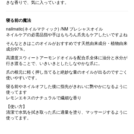
きな香りで、気に入っています。
寝る前の魔法
nailmatic(
ネイル
マティック) /
NM プレシャスオイル
ネイルケア
の必需品
指や手はもちろん爪先も
ケアしたいですよね
そんなときはこのオイルがおすすめです
天然由来成分・植物由来
成分97％。
高濃度スウィートアーモンドオイルを配合
爪全体に油分と水分が
行き渡ることで、
いきいきとしたしなやかな爪に。
爪の根元に軽く押し当てると
絶妙な量のオイルが出るので
すごく
使いやすいです。
寝る前や
ネイル
オフした後に
指先がきれいに艷やかになるように
使ってます
レモンエキスのナチュラルで繊細な香り
【使い方】
清潔で水気を拭き取った爪に適量を塗り、
マッサージするように
使ってます。