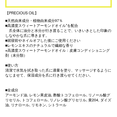
【PRECIOUS OIL】
■天然由来成分・植物由来成分97％
■高濃度スウィートアーモンドオイル*を配合
爪全体に油分と水分が行き渡ることで、いきいきとした印象の
しなやかな爪に導きます。
■就寝前やネイルオフした後にご使用ください
■レモンエキスのナチュラルで繊細な香り
※高濃度スウィートアーモンドオイル：皮膚コンディショニング
剤（未分類）
■使い方
清潔で水気を拭き取った爪に適量を塗り、マッサージするように
なじませて、保湿成分を爪に行き渡らせてください。
■全成分
アーモンド油, レモン果皮油, 酢酸トコフェロール, リノール酸グ
リセリル, トコフェロール, リノレン酸グリセリル, 黄204, ダイズ
油, リナロール, リモネン, シトラール