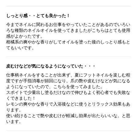
しっとり感・・とても良かった！
今まで
ネイル
に関わるお仕事をやっていたことがあるのでいろい
ろな種類の
ネイルオイル
を使ってきましたがこちらはとても使用
感がよかったです。
柑橘系の爽やかな香りがしてオイルを塗った後のしっとり感もと
てもいいです。
皮むけなどが気になるようになっていた・・・
仕事柄
ネイル
をすることが出来ず、夏にフット
ネイル
を楽しむ程
度ですが手指消毒が頻回になり、爪の艶や皮むけなどが気になる
ようになっていたので、こちらを使ってみました。
スポイトで少量出し塗るだけなので伸びもよく初心者でも失敗な
くできました！
レモンの爽やかな香りで入浴後などに使うと
リラックス
効果もあ
ります。
使い続けることで艶や皮むけが軽減し効果が出たらいいな。と思
います。