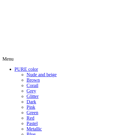
Menu
PURE color
Nude and beige
Brown
Corail
Grey
Glitter
Dark
Pink
Green
Red
Pastel
Metallic
Blue