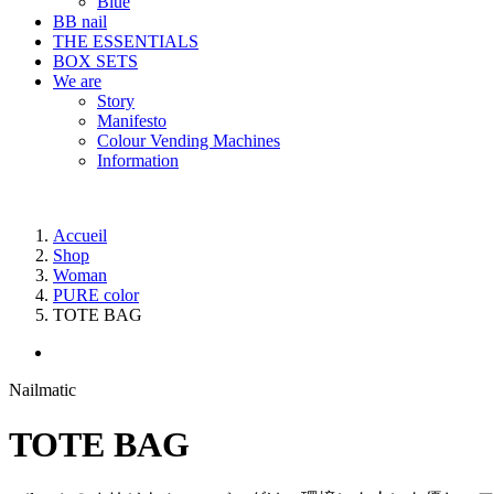
Blue
BB nail
THE ESSENTIALS
BOX SETS
We are
Story
Manifesto
Colour Vending Machines
Information
Accueil
Shop
Woman
PURE color
TOTE BAG
Nailmatic
TOTE BAG