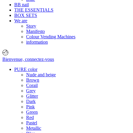
BB nail
THE ESSENTIALS
BOX SETS
We are
Story
Manifesto
Colour Vending Machines
information
Bienvenue,
connectez-vous
PURE color
Nude and beige
Brown
Corail
Grey
Glitter
Dark
Pink
Green
Red
Pastel
Metallic