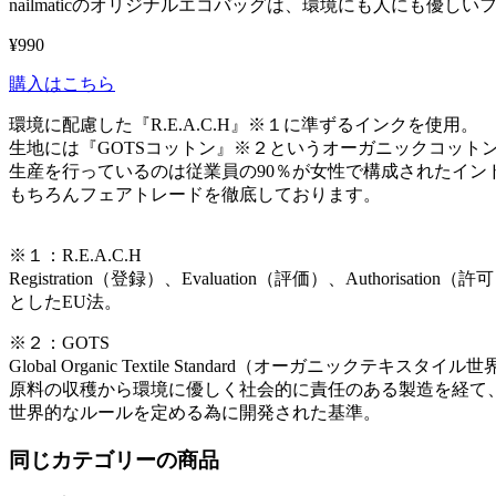
nailmaticのオリジナルエコバッグは、環境にも人にも優し
¥990
購入はこちら
環境に配慮した『R.E.A.C.H』※１に準ずるインクを使用。
生地には『GOTSコットン』※２というオーガニックコット
生産を行っているのは従業員の90％が女性で構成されたイン
もちろんフェアトレードを徹底しております。
※１：R.E.A.C.H
Registration（登録）、Evaluation（評価）、Authori
としたEU法。
※２：GOTS
Global Organic Textile Standard（オーガニックテキスタ
原料の収穫から環境に優しく社会的に責任のある製造を経て
世界的なルールを定める為に開発された基準。
同じカテゴリーの商品