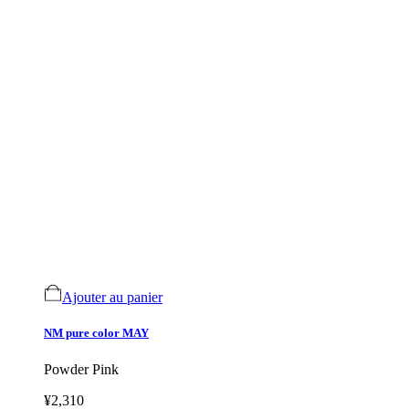
Ajouter au panier
NM pure color MAY
Powder Pink
¥2,310