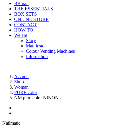
BB nail
THE ESSENTIALS
BOX SETS
ONLINE STORE
CONTACT
HOW TO
We are
Story
Manifesto
Colour Vending Machines
Information
Accueil
Shop
Woman
PURE color
NM pure color NINON
Nailmatic