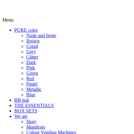
Menu
PURE color
Nude and beige
Brown
Corail
Grey
Glitter
Dark
Pink
Green
Red
Pastel
Metallic
Blue
BB nail
THE ESSENTIALS
BOX SETS
We are
Story
Manifesto
Colour Vending Machines