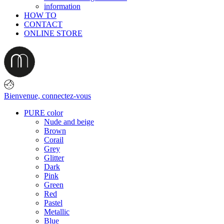
information
HOW TO
CONTACT
ONLINE STORE
Bienvenue,
connectez-vous
PURE color
Nude and beige
Brown
Corail
Grey
Glitter
Dark
Pink
Green
Red
Pastel
Metallic
Blue