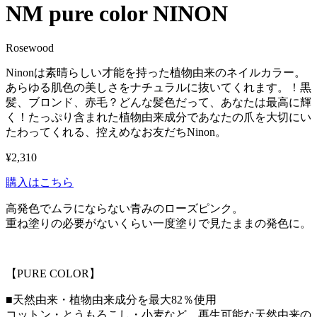
NM pure color NINON
Rosewood
Ninonは素晴らしい才能を持った植物由来のネイルカラー。
あらゆる肌色の美しさをナチュラルに抜いてくれます。！黒
髪、ブロンド、赤毛？どんな髪色だって、あなたは最高に輝
く！たっぷり含まれた植物由来成分であなたの爪を大切にい
たわってくれる、控えめなお友だちNinon。
¥2,310
購入はこちら
高発色でムラにならない青みのローズピンク。
重ね塗りの必要がないくらい一度塗りで見たままの発色に。
【PURE COLOR】
■天然由来・植物由来成分を最大82％使用
コットン・とうもろこし・小麦など、再生可能な天然由来の