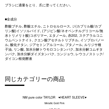
ブラシに適量をとり、爪に塗ってください。
■全成分
酢酸ブチル, 酢酸エチル, ニトロセルロース, ジ(カプリル酸/カプ
リン酸)イソソルバイド, (アジピン酸/ネオペンチルグリコール/無
水トリメリト酸)コポリマー, エタノール, 赤202, ステアラルコニ
ウムベントナイト, クエン酸アセチルトリブチル, イソプロパノー
ル, 酸化チタン, ジアセトンアルコール, ブタノール, ルリジサ種
子油, リン酸, 加水分解トウモロコシタンパク, 加水分解コムギタ
ンパク, 加水分解ダイズタンパク, コンジョウ, レウコノストック/
ダイコン根発酵液
同じカテゴリーの商品
NM pure color TAYLOR ♥HEART SLEEVE♥
Metallic Gold Pink