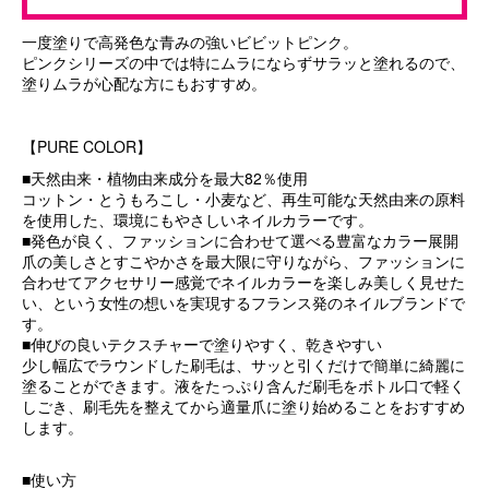
一度塗りで高発色な青みの強いビビットピンク。
ピンクシリーズの中では特にムラにならずサラッと塗れるので、
塗りムラが心配な方にもおすすめ。
【PURE COLOR】
■天然由来・植物由来成分を最大82％使用
コットン・とうもろこし・小麦など、再生可能な天然由来の原料
を使用した、環境にもやさしいネイルカラーです。
■発色が良く、ファッションに合わせて選べる豊富なカラー展開
爪の美しさとすこやかさを最大限に守りながら、ファッションに
合わせてアクセサリー感覚でネイルカラーを楽しみ美しく見せた
い、という女性の想いを実現するフランス発のネイルブランドで
す。
■伸びの良いテクスチャーで塗りやすく、乾きやすい
少し幅広でラウンドした刷毛は、サッと引くだけで簡単に綺麗に
塗ることができます。液をたっぷり含んだ刷毛をボトル口で軽く
しごき、刷毛先を整えてから適量爪に塗り始めることをおすすめ
します。
■使い方