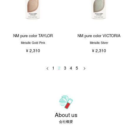
NM pure color TAYLOR
NM pure color VICTORIA
Metallic Gold Pink
Metallic Silver
¥ 2,310
¥ 2,310
<
1
2
3
4
5
>
About us
会社概要