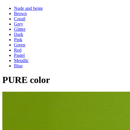
Nude and beige
Brown
Corail
Grey
Glitter
Dark
Pink
Green
Red
Pastel
Metallic
Blue
PURE color