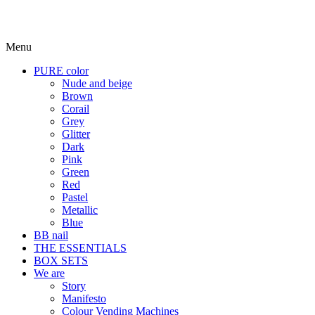
Menu
PURE color
Nude and beige
Brown
Corail
Grey
Glitter
Dark
Pink
Green
Red
Pastel
Metallic
Blue
BB nail
THE ESSENTIALS
BOX SETS
We are
Story
Manifesto
Colour Vending Machines