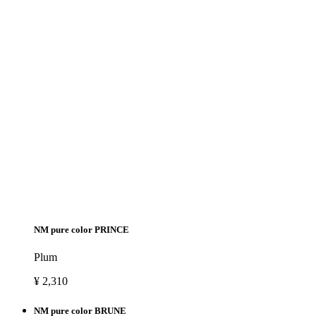
NM pure color PRINCE
Plum
¥ 2,310
NM pure color BRUNE