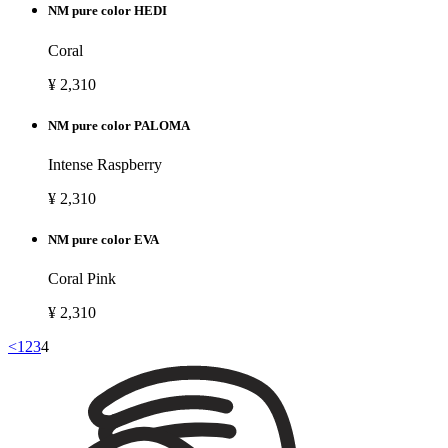
NM pure color HEDI
Coral
¥ 2,310
NM pure color PALOMA
Intense Raspberry
¥ 2,310
NM pure color EVA
Coral Pink
¥ 2,310
<
1
2
3
4