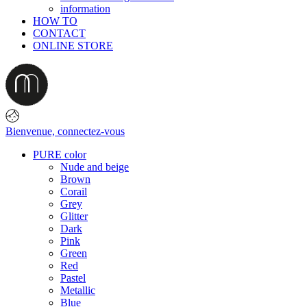
information
HOW TO
CONTACT
ONLINE STORE
Bienvenue,
connectez-vous
PURE color
Nude and beige
Brown
Corail
Grey
Glitter
Dark
Pink
Green
Red
Pastel
Metallic
Blue